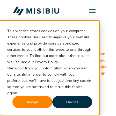
SKIP
TO
CONTENT
Toggle
Menu
This website stores cookies on your computer.
Layanan
Toggle
children
These cookies are used to improve your website
for
Komunitas
back to blog
experience and provide more personalized
Layanan
services to you, both on this website and through
Tentang
Employment
|
PPh 21 Tahun 2024
|
Perubahan
other media. To find out more about the cookies
Pajak 2024
|
Tarif Pajak Pegawai
|
Tarif Pajak
we use, see our Privacy Policy.
Resources
Toggle
Terbaru
|
Pajak Penghasilan 2024
|
Aturan Pajak
children
We won't track your information when you visit
for
Pegawai
|
Informasi Pajak Terkini
|
Pembaruan
our site. But in order to comply with your
Resources
Tarif Pajak
preferences, we'll have to use just one tiny cookie
so that you're not asked to make this choice
Konsultasi
Tarif Pajak
again.
Accept
Decline
Penghasilan