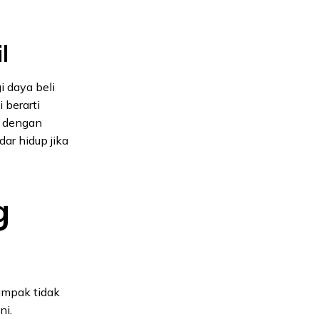
l
 daya beli
 berarti
g dengan
r hidup jika
g
ampak tidak
ni.