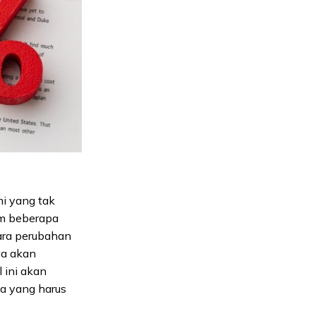
i yang tak
am beberapa
ara perubahan
ga akan
 ini akan
 yang harus