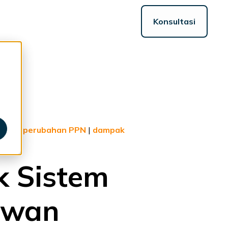
Konsultasi
ggle
ildren
r
sources
baru
|
perubahan PPN
|
dampak
k Sistem
awan