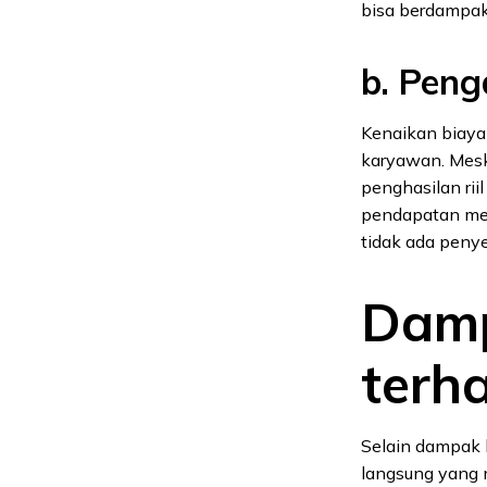
bisa berdampak
b. Peng
Kenaikan biaya
karyawan. Meski
penghasilan r
pendapatan mer
tidak ada peny
Damp
terh
Selain dampak 
langsung yang 