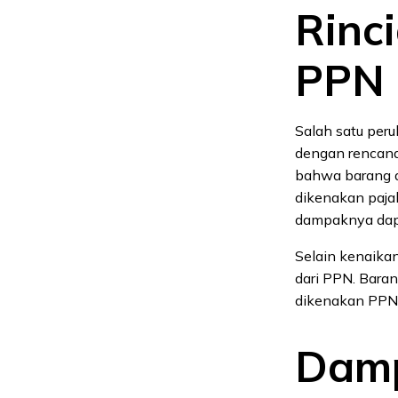
Rinc
PPN
Salah satu peru
dengan rencana 
bahwa barang d
dikenakan paja
dampaknya dapa
Selain kenaikan
dari PPN. Bara
dikenakan PPN,
Damp