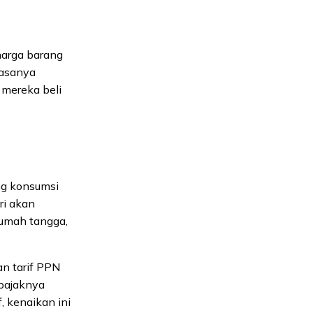
harga barang
iasanya
 mereka beli
ng konsumsi
ri akan
rumah tangga,
an tarif PPN
pajaknya
, kenaikan ini