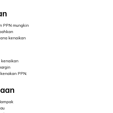
an
kan PPN mungkin
 bahkan
cana kenaikan
t kenaikan
margin
dikenakan PPN.
haan
 dampak
tau