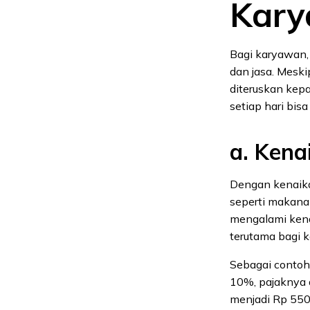
Kar
Bagi karyawan,
dan jasa. Mesk
diteruskan kepa
setiap hari bis
a. Kena
Dengan kenaika
seperti makanan
mengalami kena
terutama bagi 
Sebagai contoh,
10%, pajaknya 
menjadi Rp 550.