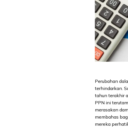
Perubahan dala
terhindarkan. S
tahun terakhir
PPN ini teruta
merasakan damp
membahas baga
mereka perhati