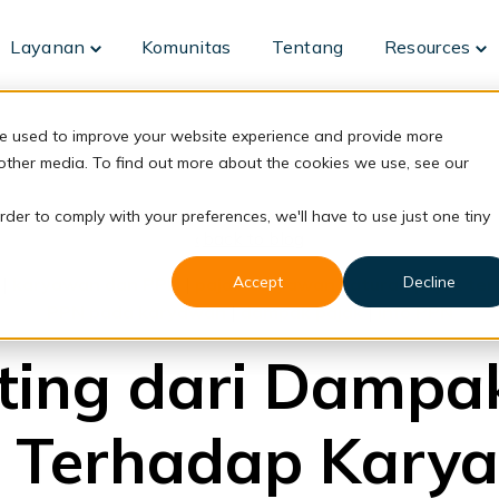
Layanan
Komunitas
Tentang
Resources
Toggle
To
children
ch
for
fo
Layanan
Re
re used to improve your website experience and provide more
 other media. To find out more about the cookies we use, see our
rder to comply with your preferences, we'll have to use just one tiny
back to blog
Accept
Decline
|
karyawan dan PPN
|
pajak karyawan
|
aturan pajak ter
PPN pada karyawan
|
dampak pajak
|
info PPN
ting dari Dampa
 Terhadap Kary