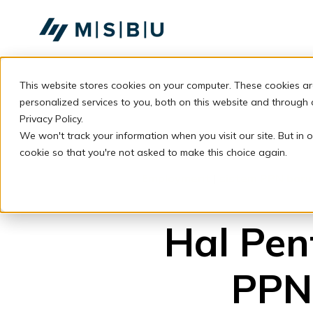
SKIP
TO
CONTENT
This website stores cookies on your computer. These cookies a
personalized services to you, both on this website and through
Privacy Policy.
We won't track your information when you visit our site. But in o
cookie so that you're not asked to make this choice again.
Employment
|
sistem PPN baru
Hal Pen
PPN