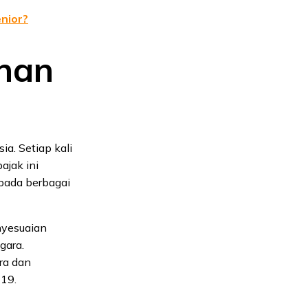
nior?
ahan
a. Setiap kali
ajak ini
pada berbagai
nyesuaian
gara.
ra dan
19.