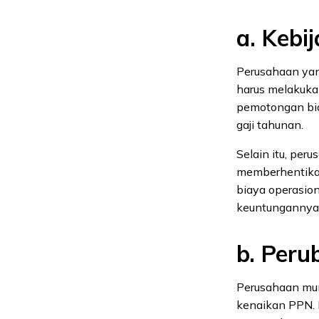
a. Keb
Perusahaan yan
harus melakukan
pemotongan bia
gaji tahunan.
Selain itu, pe
memberhentikan
biaya operasion
keuntungannya 
b. Peru
Perusahaan mun
kenaikan PPN. 