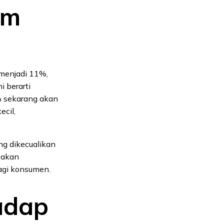
em
 menjadi 11%,
i berarti
% sekarang akan
cil,
ng dikecualikan
 akan
agi konsumen.
adap