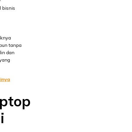
 bisnis
aknya
upun tanpa
lin dan
 yang
inya
ptop
i