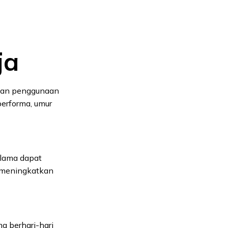
ja
asaan penggunaan
performa, umur
 lama dapat
 meningkatkan
 berhari-hari