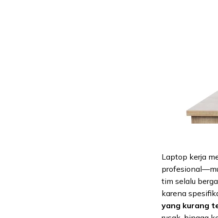
Laptop kerja me
profesional—mul
tim selalu ber
karena spesifik
yang kurang t
rusak, hingga 