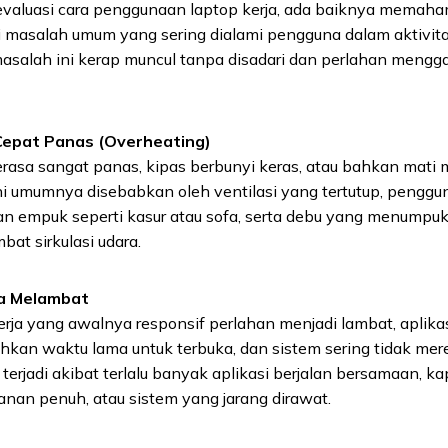
aluasi cara penggunaan laptop kerja, ada baiknya memaham
 masalah umum yang sering dialami pengguna dalam aktivitas
masalah ini kerap muncul tanpa disadari dan perlahan mengg
Cepat Panas (Overheating)
erasa sangat panas, kipas berbunyi keras, atau bahkan mati
ni umumnya disebabkan oleh ventilasi yang tertutup, penggu
n empuk seperti kasur atau sofa, serta debu yang menumpu
at sirkulasi udara.
a Melambat
rja yang awalnya responsif perlahan menjadi lambat, aplika
kan waktu lama untuk terbuka, dan sistem sering tidak mere
terjadi akibat terlalu banyak aplikasi berjalan bersamaan, ka
nan penuh, atau sistem yang jarang dirawat.