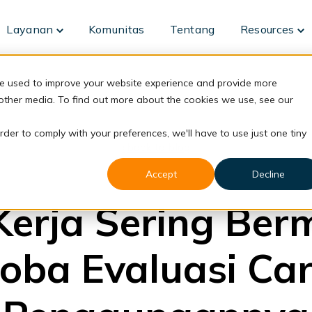
Layanan
Komunitas
Tentang
Resources
Toggle
To
children
ch
for
fo
Layanan
Re
re used to improve your website experience and provide more
 other media. To find out more about the cookies we use, see our
rder to comply with your preferences, we'll have to use just one tiny
back to blog
Accept
Decline
DaaS
Kerja Sering Ber
oba Evaluasi Ca