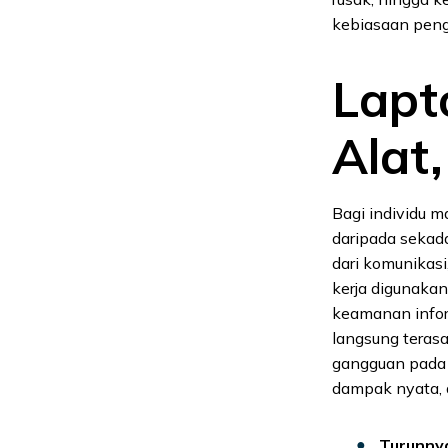
kebiasaan pengg
Lapt
Alat,
Bagi individu m
daripada sekada
dari komunikas
kerja digunakan
keamanan inform
langsung terasa
gangguan pada 
dampak nyata, a
Turunny