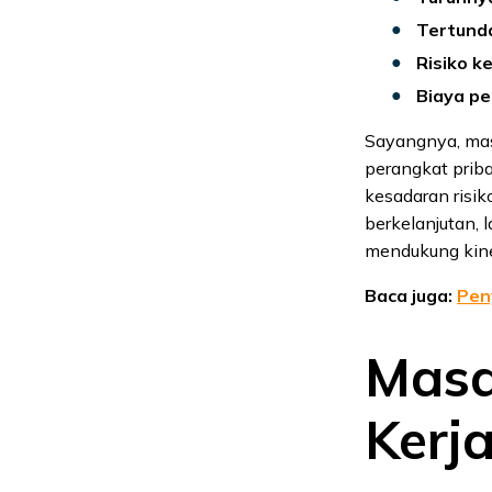
Tertund
Risiko k
Biaya p
Sayangnya, mas
perangkat prib
kesadaran risi
berkelanjutan, 
mendukung kine
Baca juga:
Pen
Masa
Kerja