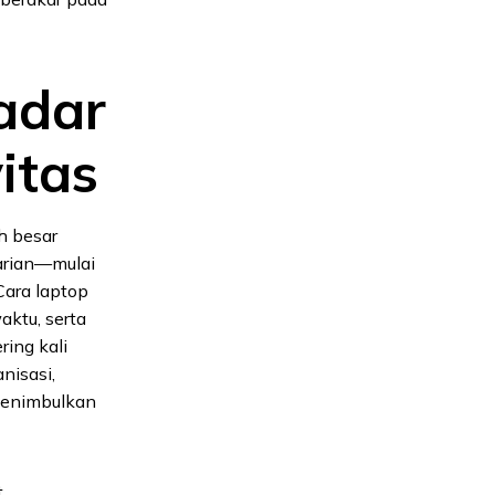
adar
itas
h besar
harian—mulai
Cara laptop
aktu, serta
ing kali
nisasi,
 menimbulkan
t