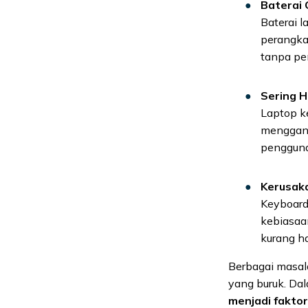
Baterai 
Baterai l
perangka
tanpa pe
Sering H
Laptop ke
menggang
penggunaa
Kerusaka
Keyboard 
kebiasaa
kurang ha
Berbagai masala
yang buruk. Da
menjadi fakto