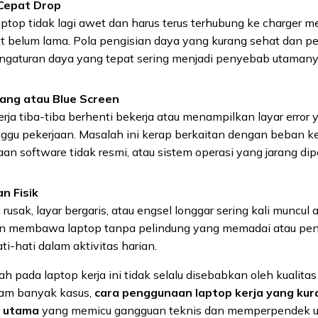
Cepat Drop
aptop tidak lagi awet dan harus terus terhubung ke charger m
t belum lama. Pola pengisian daya yang kurang sehat dan 
ngaturan daya yang tepat sering menjadi penyebab utamany
ang atau Blue Screen
rja tiba-tiba berhenti bekerja atau menampilkan layar error 
gu pekerjaan. Masalah ini kerap berkaitan dengan beban ker
n software tidak resmi, atau sistem operasi yang jarang dipe
n Fisik
rusak, layar bergaris, atau engsel longgar sering kali muncul 
n membawa laptop tanpa pelindung yang memadai atau pe
ti-hati dalam aktivitas harian.
h pada laptop kerja ini tidak selalu disebabkan oleh kualita
lam banyak kasus,
cara penggunaan laptop kerja yang kur
r utama
yang memicu gangguan teknis dan memperpendek u