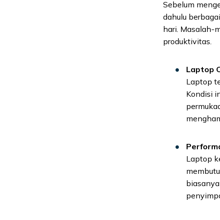
Sebelum mengev
dahulu berbagai
hari. Masalah-
produktivitas.
Laptop 
Laptop t
Kondisi i
permukaa
menghamb
Perform
Laptop ke
membutuh
biasanya 
penyimpa