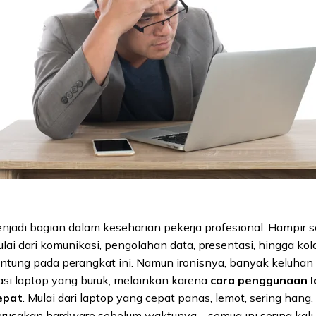
njadi bagian dalam keseharian pekerja profesional. Hampir se
ai dari komunikasi, pengolahan data, presentasi, hingga kola
gantung pada perangkat ini. Namun ironisnya, banyak keluha
asi laptop yang buruk, melainkan karena
cara penggunaan l
epat
. Mulai dari laptop yang cepat panas, lemot, sering hang,
kerusakan hardware sebelum waktunya—semua ini sering kali