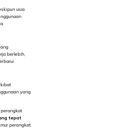
eskipun usia
penggunaan
a.
yang
ja berlebih,
rbarui.
akibat
nggunaan yang
s perangkat
ang tepat
mur perangkat.