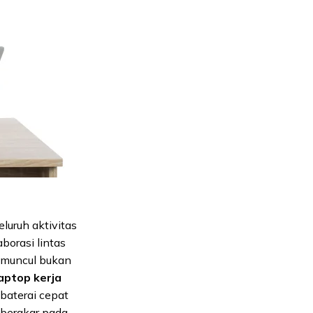
luruh aktivitas
borasi lintas
n muncul bukan
aptop kerja
 baterai cepat
 berakar pada