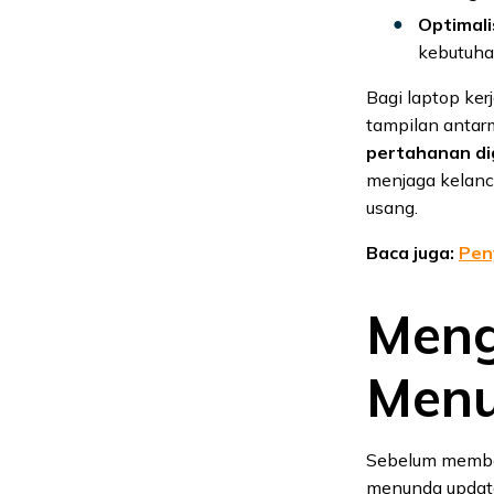
Optimali
kebutuha
Bagi laptop ke
tampilan antar
pertahanan di
menjaga kelanc
usang.
Baca juga:
Pen
Meng
Menu
Sebelum membah
menunda update