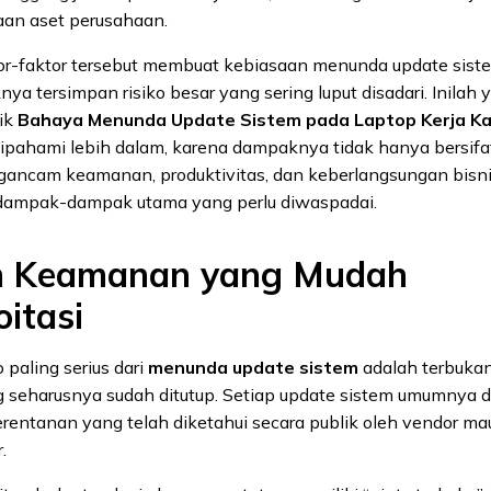
aan aset perusahaan.
or-faktor tersebut membuat kebiasaan menunda update siste
nya tersimpan risiko besar yang sering luput disadari. Inilah 
ik
Bahaya Menunda Update Sistem pada Laptop Kerja K
ipahami lebih dalam, karena dampaknya tidak hanya bersifat 
gancam keamanan, produktivitas, dan keberlangsungan bisni
 dampak-dampak utama yang perlu diwaspadai.
ah Keamanan yang Mudah
oitasi
o paling serius dari
menunda update sistem
adalah terbuka
seharusnya sudah ditutup. Setiap update sistem umumnya dir
rentanan yang telah diketahui secara publik oleh vendor m
.