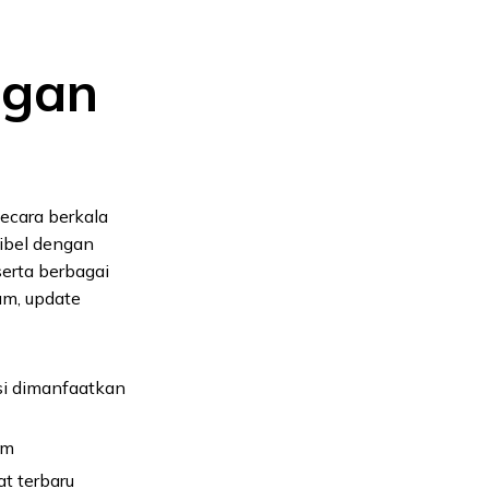
ngan
ecara berkala
ibel dengan
serta berbagai
um, update
si dimanfaatkan
em
t terbaru