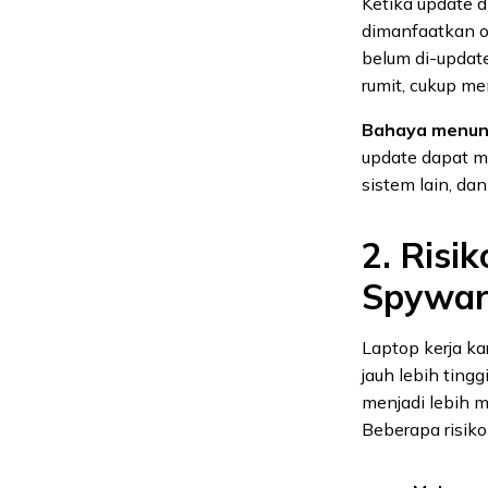
Ketika update d
dimanfaatkan ol
belum di-updat
rumit, cukup me
Bahaya menun
update dapat m
sistem lain, d
2. Risi
Spywar
Laptop kerja ka
jauh lebih ting
menjadi lebih 
Beberapa risiko