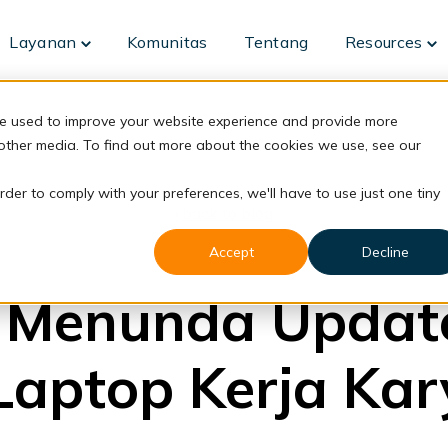
Layanan
Komunitas
Tentang
Resources
Toggle
To
children
ch
for
fo
Layanan
Re
re used to improve your website experience and provide more
 other media. To find out more about the cookies we use, see our
rder to comply with your preferences, we'll have to use just one tiny
back to blog
Accept
Decline
DaaS
 Menunda Update
Laptop Kerja Ka