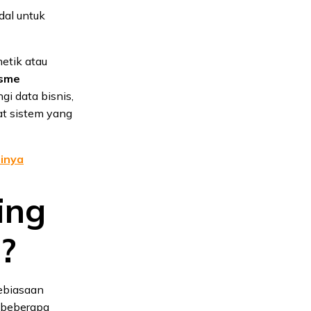
dal untuk
etik atau
sme
gi data bisnis,
at sistem yang
inya
ing
?
ebiasaan
 beberapa