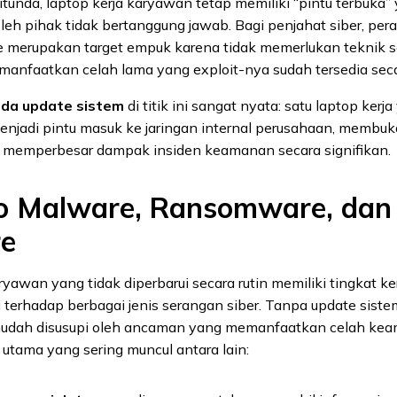
itunda, laptop kerja karyawan tetap memiliki “pintu terbuka”
eh pihak tidak bertanggung jawab. Bagi penjahat siber, per
e merupakan target empuk karena tidak memerlukan teknik 
manfaatkan celah lama yang exploit-nya sudah tersedia seca
da update sistem
di titik ini sangat nyata: satu laptop kerja
enjadi pintu masuk ke jaringan internal perusahaan, membuk
an memperbesar dampak insiden keamanan secara signifikan.
ko Malware, Ransomware, dan
e
ryawan yang tidak diperbarui secara rutin memiliki tingkat 
gi terhadap berbagai jenis serangan siber. Tanpa update sist
mudah disusupi oleh ancaman yang memanfaatkan celah ke
 utama yang sering muncul antara lain: