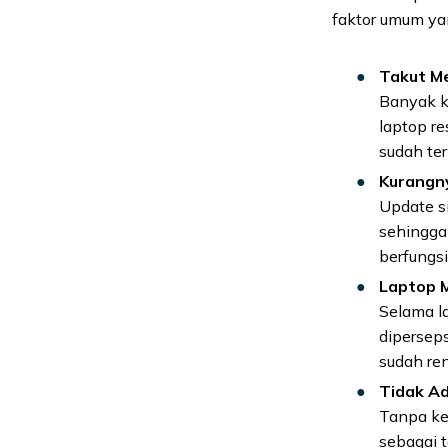
faktor umum yang
Takut M
Banyak k
laptop re
sudah ter
Kurangn
Update s
sehingga
berfungs
Laptop M
Selama la
diperseps
sudah re
Tidak A
Tanpa ke
sebagai 