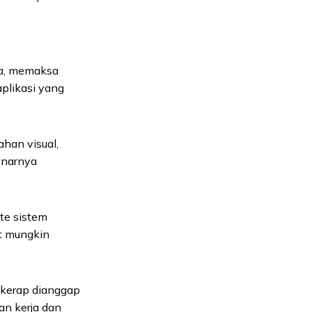
a, memaksa
aplikasi yang
han visual,
enarnya
te sistem
ut mungkin
 kerap dianggap
an kerja dan