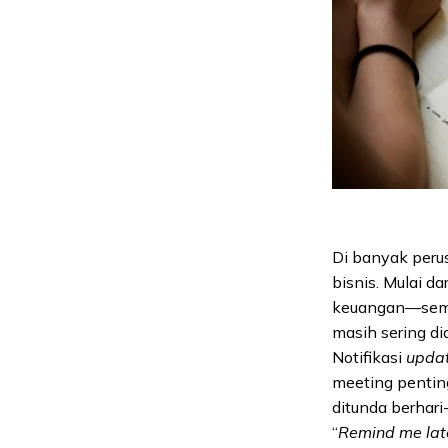
Di banyak peru
bisnis. Mulai d
keuangan—semua
masih sering di
Notifikasi
upda
meeting penting
ditunda berhari
“
Remind me lat