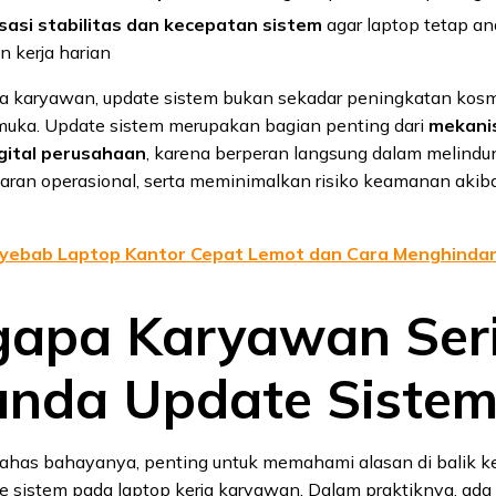
sasi stabilitas dan kecepatan sistem
agar laptop tetap an
n kerja harian
rja karyawan, update sistem bukan sekadar peningkatan kosm
muka. Update sistem merupakan bagian penting dari
mekani
gital perusahaan
, karena berperan langsung dalam melindun
aran operasional, serta meminimalkan risiko keamanan akib
yebab Laptop Kantor Cepat Lemot dan Cara Menghindar
apa Karyawan Ser
nda Update Sistem
as bahayanya, penting untuk memahami alasan di balik k
 sistem pada laptop kerja karyawan. Dalam praktiknya, ada