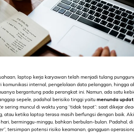
sahaan, laptop kerja karyawan telah menjadi tulang punggun
ari komunikasi internal, pengelolaan data pelanggan, hingga 
nya bergantung pada perangkat ini. Namun, ada satu keb
anggap sepele, padahal berisiko tinggi yaitu
menunda updat
te
sering muncul di waktu yang “tidak tepat”: saat dikejar
dea
, atau ketika laptop terasa masih berfungsi dengan baik. Ak
-hari, berminggu-minggu, bahkan berbulan-bulan. Padahal, di
er
”, tersimpan potensi risiko keamanan, gangguan operasiona