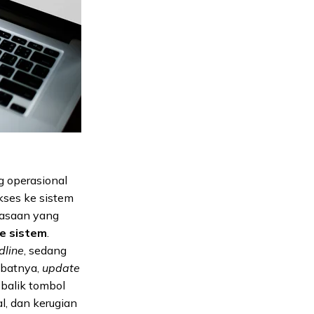
g operasional
akses ke sistem
iasaan yang
e sistem
.
dline
, sedang
ibatnya,
update
 balik tombol
l, dan kerugian