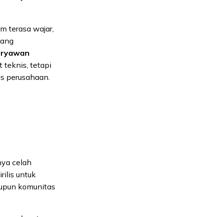
m terasa wajar,
yang
aryawan
teknis, tetapi
s perusahaan.
nya celah
ilis untuk
aupun komunitas