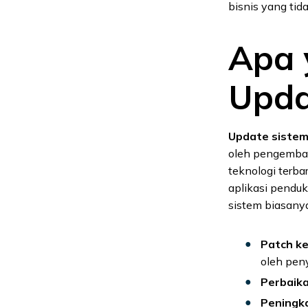
bisnis yang tida
Apa 
Upda
Update siste
oleh pengemban
teknologi terba
aplikasi pendu
sistem biasanya
Patch k
oleh pen
Perbaik
Peningka