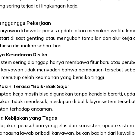
 sering terjadi di lingkungan kerja.
engganggu Pekerjaan
aryawan khawatir proses update akan memakan waktu lam
start di saat genting, atau mengubah tampilan dan alur kerja 
biasa digunakan sehari-hari.
ya Kesadaran Risiko
istem sering dianggap hanya membawa fitur baru atau peruba
 karyawan tidak menyadari bahwa pembaruan tersebut seb
i menutup celah keamanan yang berisiko tinggi.
asih Terasa “Baik-Baik Saja”
ptop kerja masih bisa digunakan tanpa kendala berarti, upda
ikan tidak mendesak, meskipun di balik layar sistem terseb
ntan terhadap ancaman.
da Kebijakan yang Tegas
bijakan perusahaan yang jelas dan konsisten, update sistem
tanggung jawab pribadi karyawan, bukan bagian dari kewajib