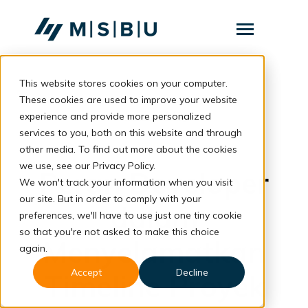
SKIP
TO
CONTENT
Toggle
Menu
This website stores cookies on your computer.
Layanan
Toggle
children
These cookies are used to improve your website
for
Komunitas
back to blog
experience and provide more personalized
Layanan
services to you, both on this website and through
Tentang
Business
other media. To find out more about the cookies
we use, see our Privacy Policy.
Resources
Toggle
Peran Developer
children
We won't track your information when you visit
for
our site. But in order to comply with your
Resources
dalam
preferences, we'll have to use just one tiny cookie
so that you're not asked to make this choice
Konsultasi
Menyelamatkan
again.
Accept
Decline
Timeline Proyek