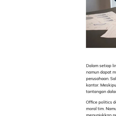
Dalam setiap li
namun dapat me
perusahaan. Sal
kantor. Meskipu
tantangan dala
Office politic
moral tim. Namu
menunjukkan pr