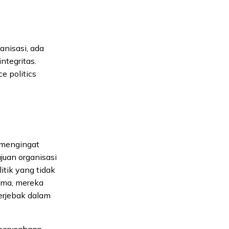
anisasi, ada
tegritas.
e politics
u mengingat
juan organisasi
tik yang tidak
sama, mereka
erjebak dalam
 perusahaan