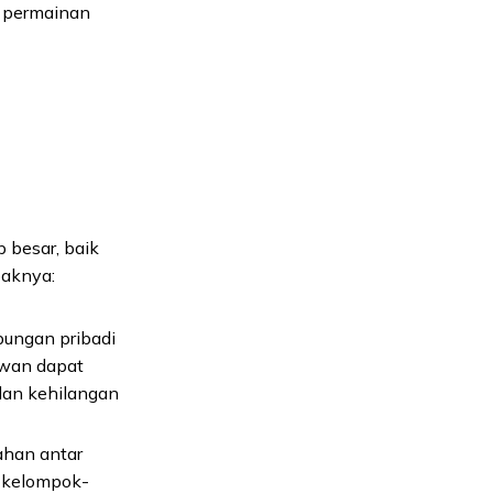
m permainan
 besar, baik
paknya:
ungan pribadi
awan dapat
 dan kehilangan
ahan antar
k kelompok-