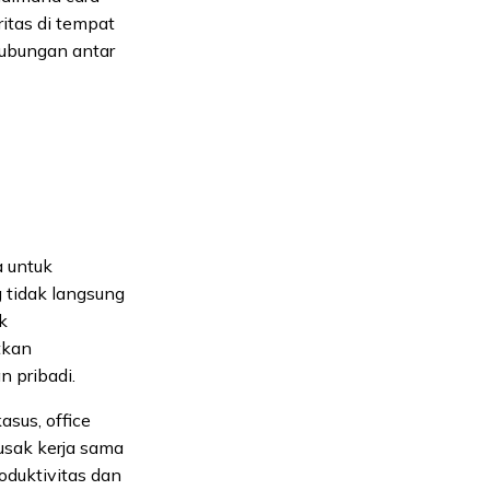
itas di tempat
hubungan antar
a untuk
g tidak langsung
k
tkan
 pribadi.
asus, office
usak kerja sama
oduktivitas dan