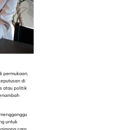
di permukaan,
eputusan di
 atau politik
 menambah
n mengganggu
ang untuk
gaimana cara