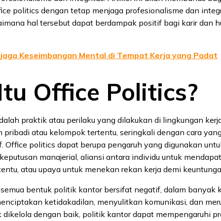
ce politics dengan tetap menjaga profesionalisme dan integr
gaimana hal tersebut dapat berdampak positif bagi karir dan 
jaga Keseimbangan Mental di Tempat Kerja yang Padat
tu Office Politics?
adalah praktik atau perilaku yang dilakukan di lingkungan kerj
 pribadi atau kelompok tertentu, seringkali dengan cara yan
f. Office politics dapat berupa pengaruh yang digunakan untu
eputusan manajerial, aliansi antara individu untuk mendapa
entu, atau upaya untuk menekan rekan kerja demi keuntungan
semua bentuk politik kantor bersifat negatif, dalam banyak k
menciptakan ketidakadilan, menyulitkan komunikasi, dan mer
ak dikelola dengan baik, politik kantor dapat mempengaruhi pr