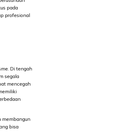
kus pada
p profesional
isme. Di tengah
am segala
dapat mencegah
memiliki
perbedaan
dah membangun
ang bisa