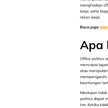
menghadapi offi
kerja, serta ba
rekan kerja.
Baca juga:
Men
Apa I
Office politics 
mencapai tujuan
atau manipulati
mempengaruhi k
keuntungan tert
Meskipun tidak 
politics dapat 
tim. Ketika tid