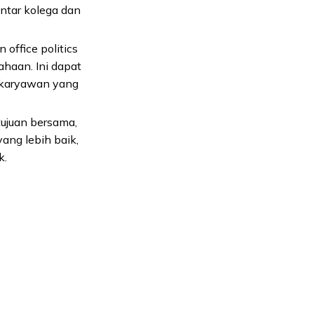
ntar kolega dan
ffice politics
ahaan. Ini dapat
 karyawan yang
tujuan bersama,
yang lebih baik,
k.