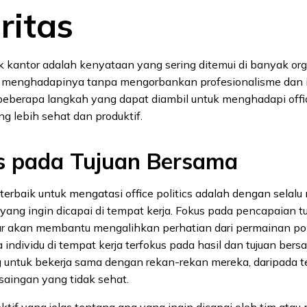
ritas
k kantor adalah kenyataan yang sering ditemui di banyak org
k menghadapinya tanpa mengorbankan profesionalisme dan in
beberapa langkah yang dapat diambil untuk menghadapi offic
g lebih sehat dan produktif.
s pada Tujuan Bersama
 terbaik untuk mengatasi office politics adalah dengan selal
yang ingin dicapai di tempat kerja. Fokus pada pencapaian tu
ar akan membantu mengalihkan perhatian dari permainan poli
ka individu di tempat kerja terfokus pada hasil dan tujuan ber
g untuk bekerja sama dengan rekan-rekan mereka, daripada t
rsaingan yang tidak sehat.
tif yang jelas tentang apa yang ingin dicapai oleh tim atau