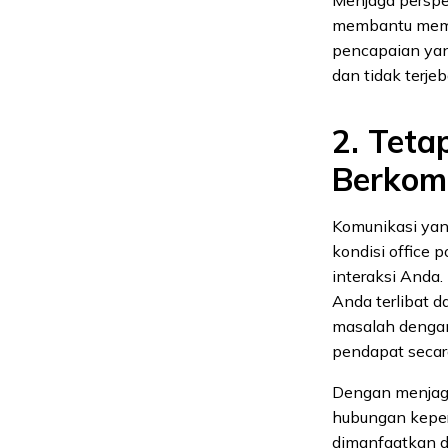
membantu memin
pencapaian yang
dan tidak terje
2. Teta
Berkom
Komunikasi yang
kondisi office 
interaksi Anda.
Anda terlibat d
masalah dengan
pendapat secara
Dengan menjaga
hubungan kepe
dimanfaatkan d