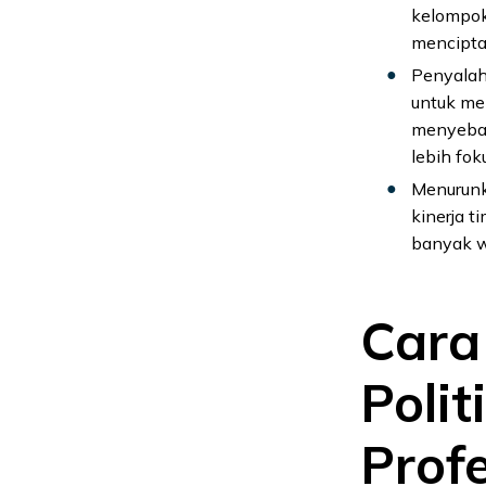
kelompok
mencipta
Penyalah
untuk mem
menyebab
lebih fok
Menurunka
kinerja t
banyak wa
Cara
Poli
Prof