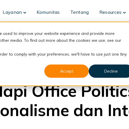
Layanan
Komunitas
Tentang
Resources
Toggle
To
children
ch
for
fo
Layanan
Re
re used to improve your website experience and provide more
 other media. To find out more about the cookies we use, see our
rder to comply with your preferences, we'll have to use just one tiny
back to blog
Accept
Decline
Career
pi Office Politi
ionalisme dan Int