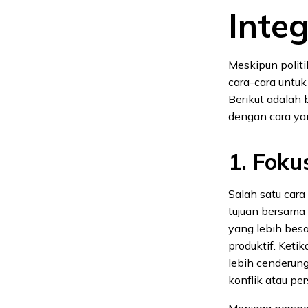
Integ
Meskipun politi
cara-cara untu
Berikut adalah 
dengan cara yan
1. Foku
Salah satu cara
tujuan bersama 
yang lebih bes
produktif. Keti
lebih cenderun
konflik atau pe
Menjaga perspek