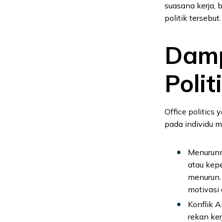
suasana kerja, 
politik tersebut.
Damp
Polit
Office politics
pada individu 
Menurunn
atau kep
menurun. 
motivasi 
Konflik 
rekan ke