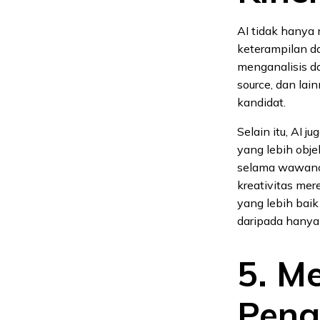
AI tidak hanya 
keterampilan da
menganalisis da
source, dan lai
kandidat.
Selain itu, AI 
yang lebih obj
selama wawanc
kreativitas me
yang lebih bai
daripada hanya
5. M
Peng