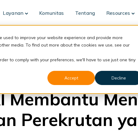
Layanan
Komunitas
Tentang
Resources
Toggle
To
children
ch
for
fo
Layanan
Re
re used to improve your website experience and provide more
 other media. To find out more about the cookies we use, see our
rder to comply with your preferences, we'll have to use just one tiny
back to blog
Accept
Decline
Hiring
AI Membantu Men
an Perekrutan ya