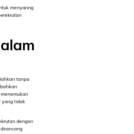
untuk menyaring
erekrutan
dalam
 Bahkan tanpa
u bahkan
uk menemukan
r yang tidak
ekrutan dengan
 dirancang