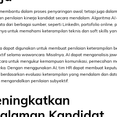
membantu dalam proses penyaringan awal, tetapi juga dalam 
n penilaian kinerja kandidat secara mendalam. Algoritma AI
ta dari berbagai sumber, seperti LinkedIn, portofolio online,
nnya untuk memahami keterampilan teknis dan soft skills yang
juga dapat digunakan untuk membuat penilaian keterampilan b
ektif selama wawancara. Misalnya, AI dapat menganalisis ja
ara untuk mengukur kemampuan komunikasi, pemecahan ma
reka. Dengan menggunakan AI, tim HR dapat membuat keput
k berdasarkan evaluasi keterampilan yang mendalam dan data
 mengandalkan penilaian subyektif.
eningkatkan
alaman Kandidat