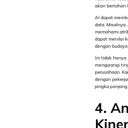
akan bertahan 
AI dapat memba
data. Misalnya
memahami atribu
dapat menilai 
dengan budaya 
Ini tidak hany
mengurangi tin
perusahaan. Ka
dengan pekerjaa
jangka panjang.
4. A
Kiner