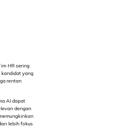
Tim HR sering
 kandidat yang
uga rentan
ma AI dapat
elevan dengan
ni memungkinkan
dan lebih fokus