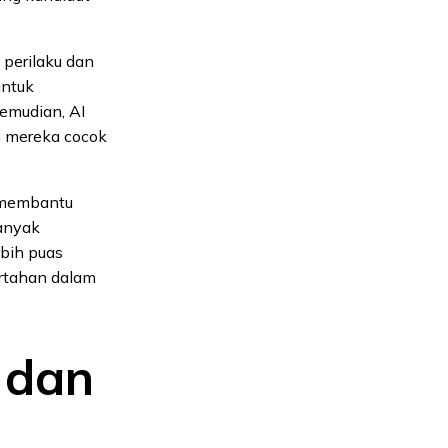
perilaku dan
untuk
Kemudian, AI
h mereka cocok
a membantu
banyak
bih puas
ertahan dalam
 dan