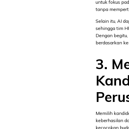
untuk fokus pa
tanpa memperti
Selain itu, AI 
sehingga tim HR
Dengan begitu
berdasarkan k
3. M
Kand
Peru
Memilih kandid
keberhasilan d
kecocokan buda