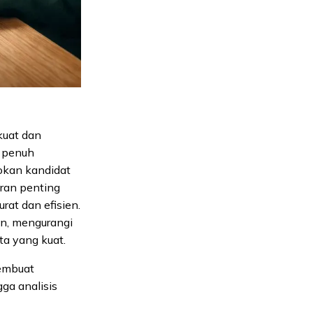
kuat dan
i penuh
okan kandidat
eran penting
at dan efisien.
n, mengurangi
a yang kuat.
embuat
ga analisis