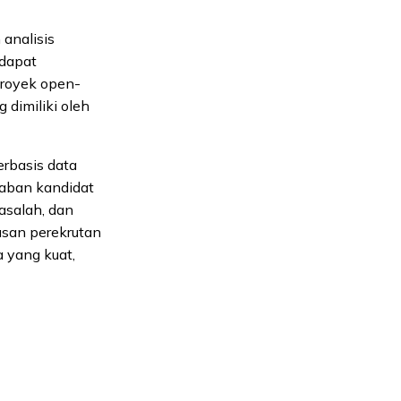
analisis
 dapat
 proyek open-
 dimiliki oleh
erbasis data
waban kandidat
salah, dan
usan perekrutan
 yang kuat,