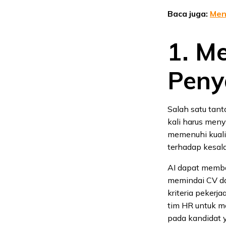
Baca juga:
Men
1. M
Peny
Salah satu tan
kali harus men
memenuhi kualif
terhadap kesala
AI dapat memba
memindai CV da
kriteria pekerj
tim HR untuk me
pada kandidat y