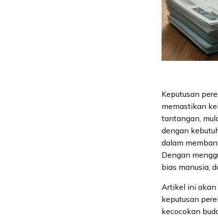
Keputusan pere
memastikan keb
tantangan, mul
dengan kebutuha
dalam membantu
Dengan menggun
bias manusia, 
Artikel ini ak
keputusan perek
kecocokan buda