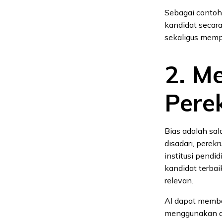
Sebagai contoh
kandidat secar
sekaligus mempe
2. M
Pere
Bias adalah sal
disadari, perekr
institusi pend
kandidat terbai
relevan.
AI dapat memba
menggunakan dat