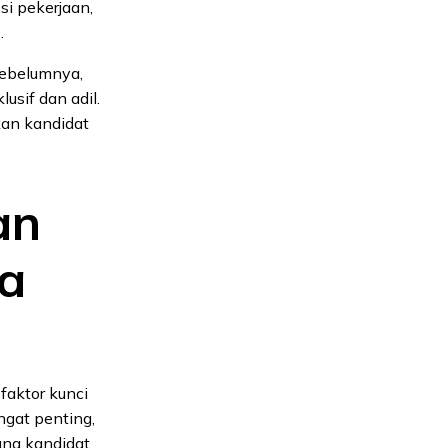
i pekerjaan,
.
 sebelumnya,
usif dan adil.
an kandidat
an
a
faktor kunci
gat penting,
ang kandidat