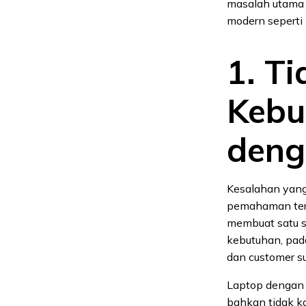
masalah utama 
modern seperti
1. T
Kebu
deng
Kesalahan yang 
pemahaman terha
membuat satu s
kebutuhan, pada
dan customer s
Laptop dengan s
bahkan tidak k