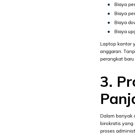
Biaya pe
Biaya pe
Biaya do
Biaya up
Laptop kantor 
anggaran. Tanp
perangkat baru 
3. P
Panj
Dalam banyak o
birokratis yang
proses adminis