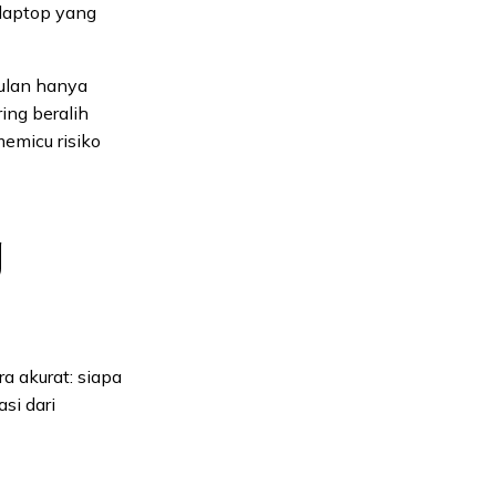
laptop yang
bulan hanya
ing beralih
emicu risiko
g
ra akurat: siapa
asi dari