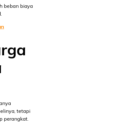
ah beban biaya
.
an
arga
a
anya
linya, tetapi
up perangkat.