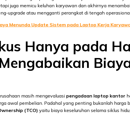
 tetapi juga memicu keluhan karyawan dan akhirnya menamb
eng-upgrade atau mengganti perangkat di tengah operasional
aya Menunda Update Sistem pada Laptop Kerja Karyaw
okus Hanya pada H
, Mengabaikan Biay
rusahaan masih mengevaluasi
pengadaan laptop kantor
h
rga awal pembelian. Padahal yang penting bukanlah harga be
 Ownership (TCO)
yaitu biaya keseluruhan selama siklus hid
: