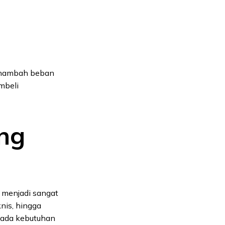
menambah beban
mbeli
ng
 menjadi sangat
knis, hingga
a ada kebutuhan