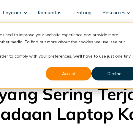
Layanan
Komunitas
Tentang
Resources
Toggle
To
children
ch
for
fo
Layanan
Re
re used to improve your website experience and provide more
 other media. To find out more about the cookies we use, see our
rder to comply with your preferences, we'll have to use just one tiny
back to blog
Accept
Decline
DaaS
yang Sering Terj
adaan Laptop K