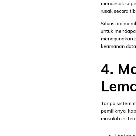
mendesak seper
rusak secara tib
Situasi ini me
untuk mendapat
menggunakan pe
keamanan data
4. M
Lem
Tanpa sistem m
pemiliknya, kapa
masalah ini ter
Laptop hi