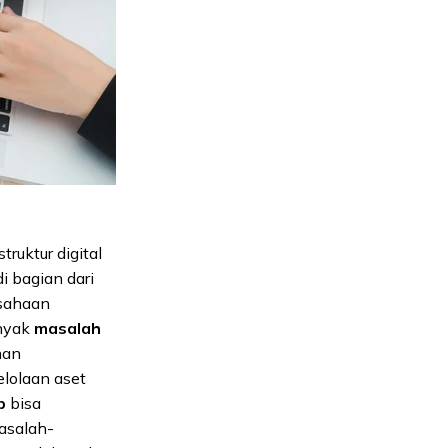
ruktur digital
i bagian dari
usahaan
anyak
masalah
han
lolaan aset
p
bisa
masalah-