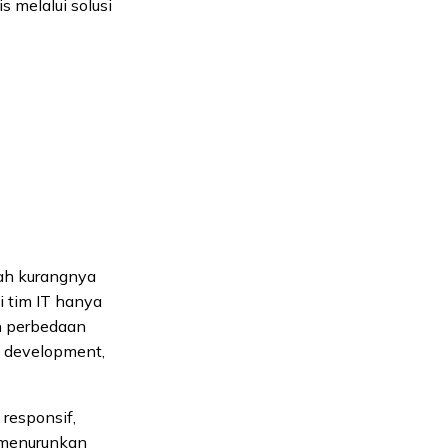
 melalui solusi
ah kurangnya
i tim IT hanya
n perbedaan
re development,
 responsif,
a menurunkan