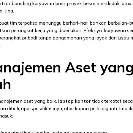
ti onboarding karyawan baru, proyek besar mendadak, atau 
a-tiba.
mbuat tim terpaksa menunggu berhari-hari bahkan berbulan-
kan perangkat kerja yang diperlukan. Efeknya, karyawan ser
rangkat pribadi tanpa pengamanan yang layak dan justru m
.
anajemen Aset yan
ah
anajemen aset yang baik,
laptop kantor
tidak tercatat seca
n dibeli, apa spesifikasinya, atau kapan perlu diganti. Implik
masuk:
lang atau tidak kembali setelah karyawan resign