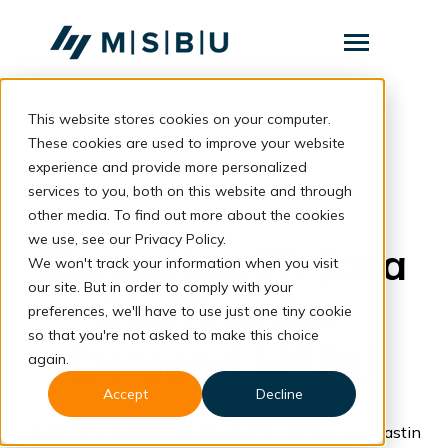
SKIP
TO
CONTENT
Toggle
Menu
This website stores cookies on your computer.
Layanan
Toggle
children
These cookies are used to improve your website
for
Komunitas
back to blog
experience and provide more personalized
Layanan
services to you, both on this website and through
Tentang
Business
other media. To find out more about the cookies
we use, see our Privacy Policy.
Resources
Toggle
Konsultan IT: Jasa
children
We won't track your information when you visit
for
our site. But in order to comply with your
Resources
Staffing On-
preferences, we'll have to use just one tiny cookie
so that you're not asked to make this choice
Konsultasi
Demand MSBU
again.
Accept
Decline
Read Time
6 mins
| 28 Des 2023 | Written by: Hastin