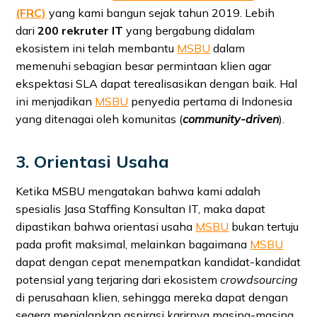
(FRC)
yang kami bangun sejak tahun 2019. Lebih
dari
200 rekruter IT
yang bergabung didalam
ekosistem ini telah membantu
MSBU
dalam
memenuhi sebagian besar permintaan klien agar
ekspektasi SLA dapat terealisasikan dengan baik. Hal
ini menjadikan
MSBU
penyedia pertama di Indonesia
yang ditenagai oleh komunitas (
community-driven
).
3. Orientasi Usaha
Ketika MSBU mengatakan bahwa kami adalah
spesialis Jasa Staffing Konsultan IT, maka dapat
dipastikan bahwa orientasi usaha
MSBU
bukan tertuju
pada profit maksimal, melainkan bagaimana
MSBU
dapat dengan cepat menempatkan kandidat-kandidat
potensial yang terjaring dari ekosistem c
rowdsourcing
di perusahaan klien, sehingga mereka dapat dengan
segera menjalankan aspirasi karirnya masing-masing.