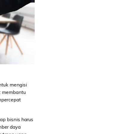
ntuk mengisi
pat membantu
mpercepat
ap bisnis harus
mber daya