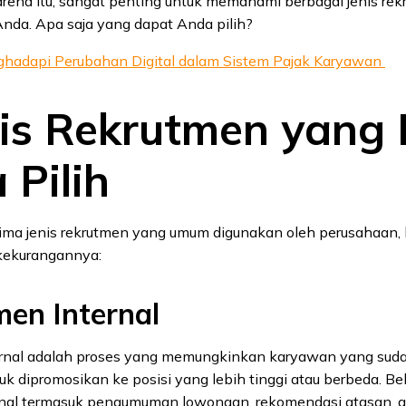
arena itu, sangat penting untuk memahami berbagai jenis re
Anda. Apa saja yang dapat Anda pilih?
ghadapi Perubahan Digital dalam Sistem Pajak Karyawan
nis Rekrutmen yang 
 Pilih
lima jenis rekrutmen yang umum digunakan oleh perusahaan, 
kekurangannya:
en Internal
rnal adalah proses yang memungkinkan karyawan yang sudah
uk dipromosikan ke posisi yang lebih tinggi atau berbeda. 
rnal termasuk pengumuman lowongan, rekomendasi atasan, a