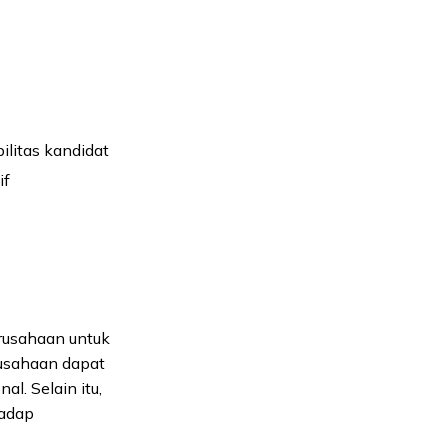
ilitas kandidat
if
rusahaan untuk
rusahaan dapat
l. Selain itu,
hadap