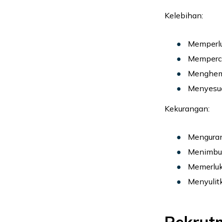
Kelebihan:
Memperlu
Memperc
Menghema
Menyesua
Kekurangan:
Menguran
Menimbul
Memerluk
Menyulitk