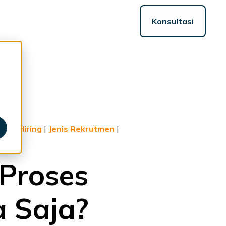
Konsultasi
ggle
ildren
r
sources
oses Hiring
|
Jenis Rekrutmen
|
 Proses
a Saja?