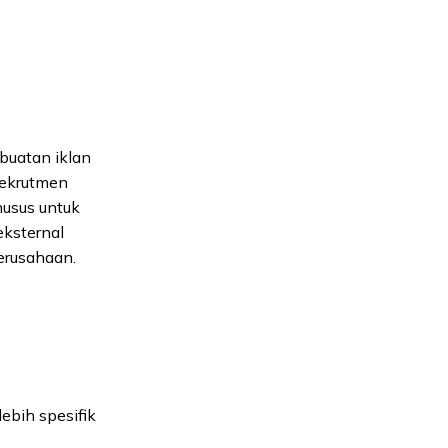
buatan iklan
rekrutmen
husus untuk
eksternal
erusahaan.
bih spesifik