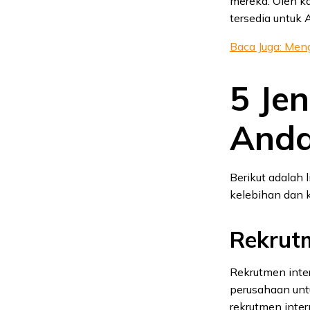
mereka. Oleh k
tersedia untuk 
Baca Juga: Men
5 Je
Anda
Berikut adalah 
kelebihan dan 
Rekrutm
Rekrutmen inte
perusahaan unt
rekrutmen inte