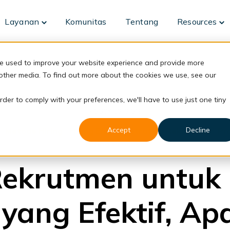
Layanan
Komunitas
Tentang
Resources
Toggle
To
children
ch
for
fo
Layanan
Re
re used to improve your website experience and provide more
 other media. To find out more about the cookies we use, see our
rder to comply with your preferences, we'll have to use just one tiny
back to blog
Accept
Decline
|
Metode Hiring
|
Hiring Efektif
|
Strategi Rekrutmen
|
Pr
Hiring Process
Rekrutmen untuk
 yang Efektif, Ap