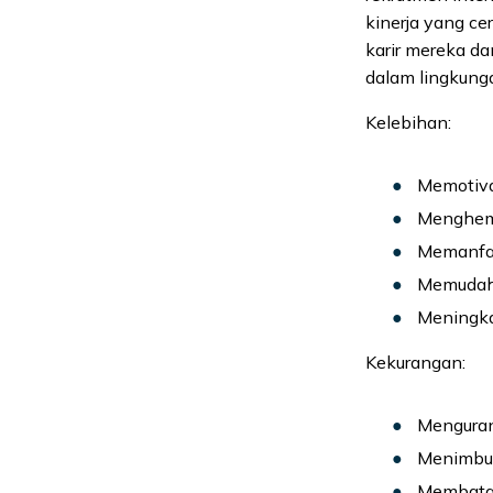
kinerja yang c
karir mereka d
dalam lingkunga
Kelebihan:
Memotiva
Menghema
Memanfaa
Memudahk
Meningka
Kekurangan:
Menguran
Menimbul
Membatas