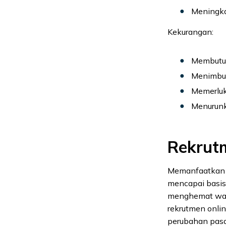
Meningka
Kekurangan:
Membutuh
Menimbulk
Memerluka
Menurunk
Rekrut
Memanfaatkan k
mencapai basis 
menghemat waktu
rekrutmen onli
perubahan pasa