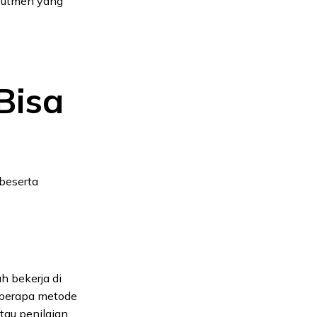
krutmen yang
Bisa
beserta
 bekerja di
Beberapa metode
tau penilaian