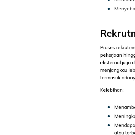
Menyebab
Rekrut
Proses rekrutme
pekerjaan hingg
eksternal juga 
menjangkau leb
termasuk adan
Kelebihan:
Menamba
Meningka
Mendapat
atau terb