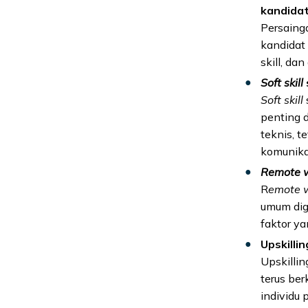
kandidat
Persainga
kandidat
skill, da
Soft skill
Soft skill
penting d
teknis, t
komunika
Remote 
R
emote w
umum digu
faktor y
Upskillin
Upskillin
terus be
individu 