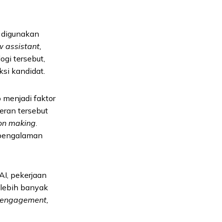
g digunakan
w assistant,
gi tersebut,
si kandidat.
menjadi faktor
eran tersebut
ion making
.
pengalaman
AI, pekerjaan
 lebih banyak
 engagement,