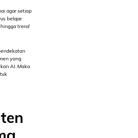
ai agar setiap
us belajar
hingga t
rend
pendekatan
tmen yang
ikan AI. Maka
ntuk
ten
ama