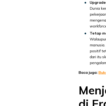
Upgrade 
Dunia ker
pekerjaan
mengena
workforc
Tetap m
Walaupun
manusia.
positif t
dari itu 
pengalam
Baca juga:
Buk
Menj
di E