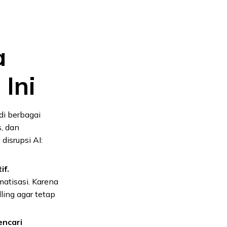
a
Ini
di berbagai
s, dan
disrupsi AI:
if.
matisasi. Karena
lling agar tetap
encari