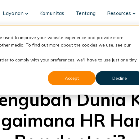
Layanan
Komunitas
Tentang
Resources
Toggle
To
children
ch
for
fo
Layanan
Re
re used to improve your website experience and provide more
 other media. To find out more about the cookies we use, see our
rder to comply with your preferences, we'll have to use just one tiny
back to blog
Accept
Decline
FRC
engubah Dunia K
gaimana HR Ha