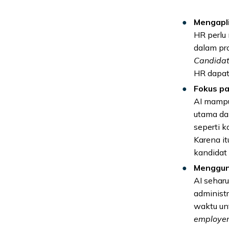
Mengapli
HR perlu
dalam pro
Candidat
HR dapat
Fokus p
AI mampu
utama da
seperti k
Karena i
kandidat
Mengguna
AI sehar
administr
waktu unt
employer