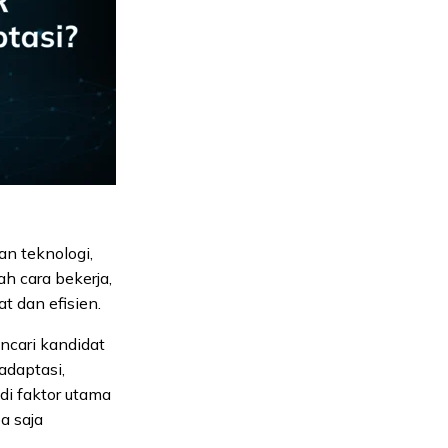
n teknologi,
h cara bekerja,
t dan efisien.
encari kandidat
adaptasi,
di faktor utama
a saja