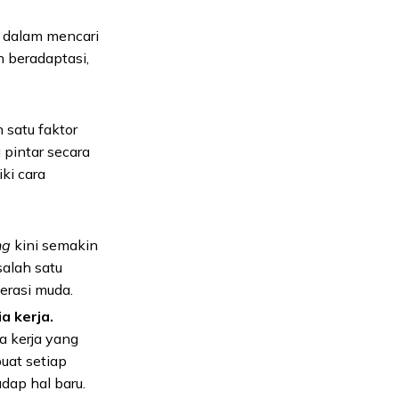
f dalam mencari
 beradaptasi,
h satu faktor
 pintar secara
ki cara
ng
kini semakin
salah satu
erasi muda.
a kerja.
ia kerja yang
uat setiap
adap hal baru.