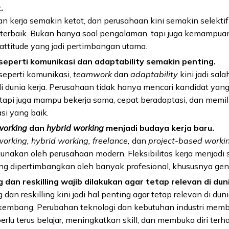
.
n kerja semakin ketat, dan perusahaan kini semakin selekti
 terbaik. Bukan hanya soal pengalaman, tapi juga kemampuan
n attitude yang jadi pertimbangan utama.
seperti komunikasi dan adaptability semakin penting.
seperti komunikasi,
teamwork
dan
adaptability
kini jadi sala
i dunia kerja. Perusahaan tidak hanya mencari kandidat yang
etapi juga mampu bekerja sama, cepat beradaptasi, dan memili
si yang baik.
working
dan
hybrid working
menjadi budaya kerja baru.
orking, hybrid working, freelance,
dan
project-based worki
nakan oleh perusahaan modern. Fleksibilitas kerja menjadi 
ang dipertimbangkan oleh banyak profesional, khususnya gen
g dan reskilling wajib dilakukan agar tetap relevan di duni
g dan reskilling kini jadi hal penting agar tetap relevan di dun
rkembang. Perubahan teknologi dan kebutuhan industri memb
perlu terus belajar, meningkatkan skill, dan membuka diri terh