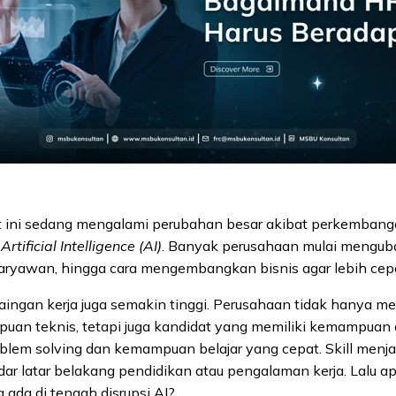
at ini sedang mengalami perubahan besar akibat perkembanga
n
Artificial Intelligence (AI)
. Banyak perusahaan mulai menguba
aryawan, hingga cara mengembangkan bisnis agar lebih cepa
ersaingan kerja juga semakin tinggi. Perusahaan tidak hanya m
an teknis, tetapi juga kandidat yang memiliki kemampuan 
blem solving dan kemampuan belajar yang cepat. Skill menja
ar latar belakang pendidikan atau pengalaman kerja. Lalu ap
ada di tengah disrupsi AI?