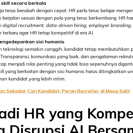
skill secara berkala
ja terus berubah dengan cepat. HR perlu terus belajar mengen
 berjalan sesuai dengan pola yang terus berkembang. HR har
i
digital recruitment, data-driven hiring,
employer branding,
e
terbaru agar HR tetap kompetitif di era AI.
engedepankan sisi humanis
 teknologi semakin canggih, kandidat tetap membutuhkan 
 Transparansi, komunikasi yang baik, dan pengalaman rekru
etap menjadi nilai penting yang tidak bisa sepenuhnya digant
skill yang berkaitan dengan sisi humanis harus ditingkatkan u
an kandidat yang lebih intim.
an Sekadar Cari Kandidat: Peran Recruiter di Masa Sulit
adi HR yang Kompe
ra Disrupsi AI Bers