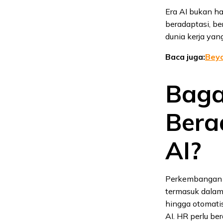
Era AI bukan h
beradaptasi, b
dunia kerja yang
Baca juga:
Beyo
Baga
Bera
AI?
Perkembanga
termasuk dalam
hingga otomatis
AI. HR perlu ber