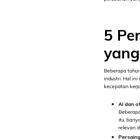
5 Pe
yang
Beberapa tahun
industri. Hal i
kecepatan kerja
AI dan o
Beberapa 
itu, bany
relevan d
Persaing