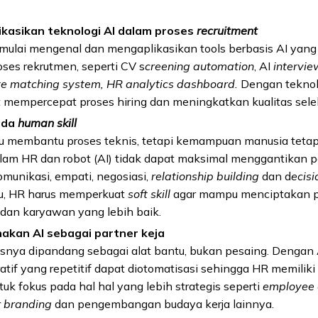
kasikan teknologi AI dalam proses
recruitment
 mulai mengenal dan mengaplikasikan tools berbasis AI yan
ses rekrutmen, seperti CV s
creening automation
, AI
intervie
e matching system, HR analytics dashboard.
Dengan teknolo
 mempercepat proses hiring dan meningkatkan kualitas selek
ada
human skill
 membantu proses teknis, tetapi kemampuan manusia tetap 
lam HR dan robot (AI) tidak dapat maksimal menggantikan p
omunikasi, empati, negosiasi,
relationship building
dan d
ecis
tu, HR harus memperkuat
soft skill
agar mampu menciptakan 
 dan karyawan yang lebih baik.
kan AI sebagai partner keja
usnya dipandang sebagai alat bantu, bukan pesaing. Dengan 
atif yang repetitif dapat diotomatisasi sehingga HR memiliki
uk fokus pada hal hal yang lebih strategis seperti
employee
 branding
dan pengembangan budaya kerja lainnya.