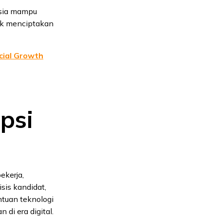
usia mampu
uk menciptakan
cial Growth
psi
ekerja,
isis kandidat,
ntuan teknologi
 di era digital.