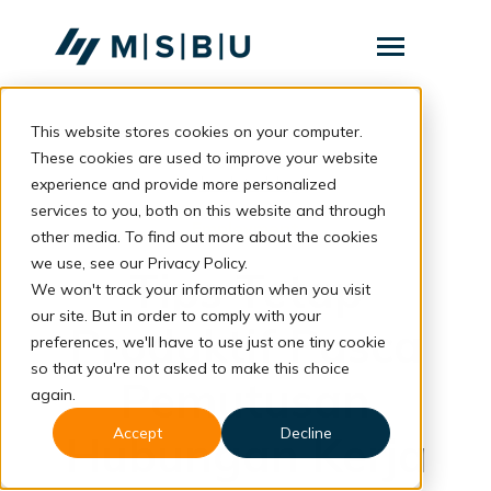
SKIP
TO
CONTENT
Toggle
Menu
This website stores cookies on your computer.
Layanan
Toggle
children
These cookies are used to improve your website
for
Komunitas
back to blog
experience and provide more personalized
Layanan
services to you, both on this website and through
Tentang
Employment
other media. To find out more about the cookies
we use, see our Privacy Policy.
Resources
Toggle
Tips Tetap
children
We won't track your information when you visit
for
our site. But in order to comply with your
Resources
Produktif Pasca
preferences, we'll have to use just one tiny cookie
so that you're not asked to make this choice
Konsultasi
Pemutusan
again.
Accept
Decline
Hubungan Kerja