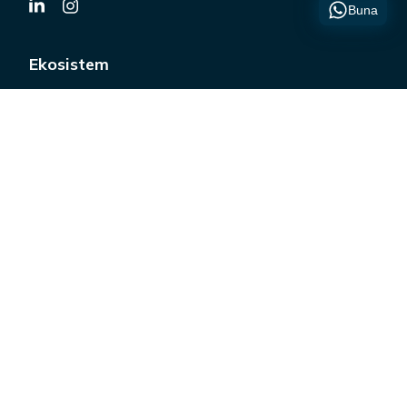
Buna
Ekosistem
IT Staffing & Headhunting
Human Risk Management
Device as a Service
Speed Pitching
Resources
AI CV Scoring
Blog
Panduan Gaji