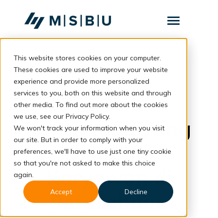
SKIP
TO
CONTENT
Toggle
Menu
This website stores cookies on your computer.
Layanan
Toggle
children
These cookies are used to improve your website
for
Komunitas
back to blog
experience and provide more personalized
Layanan
services to you, both on this website and through
Tentang
Employment
other media. To find out more about the cookies
we use, see our Privacy Policy.
Resources
Tantangan yang
Toggle
We won't track your information when you visit
children
for
our site. But in order to comply with your
Resources
Dihadapi
preferences, we'll have to use just one tiny cookie
so that you're not asked to make this choice
Konsultasi
Karyawan di
again.
Accept
Decline
Perusahaan