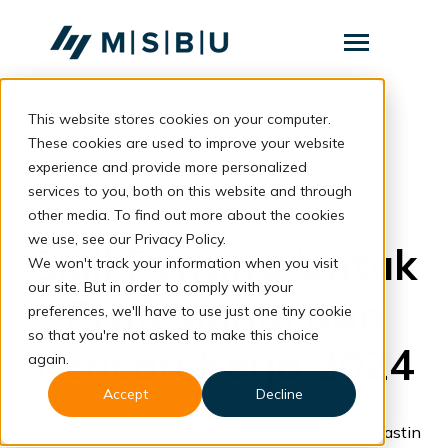
SKIP
TO
CONTENT
Toggle
Menu
This website stores cookies on your computer.
Layanan
Toggle
children
These cookies are used to improve your website
for
Komunitas
back to blog
experience and provide more personalized
Layanan
services to you, both on this website and through
Tentang
Career
other media. To find out more about the cookies
we use, see our Privacy Policy.
Resources
Toggle
Skill Penting Untuk
children
We won't track your information when you visit
for
our site. But in order to comply with your
Resources
Profesional dan
preferences, we'll have to use just one tiny cookie
so that you're not asked to make this choice
Konsultasi
Pencari Kerja 2024
again.
Accept
Decline
Read Time
7 mins
| 19 Feb 2024 | Written by: Hastin