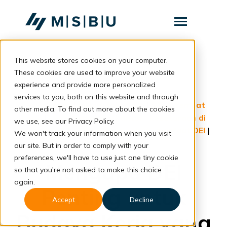
SKIP
TO
CONTENT
Toggle
Menu
This website stores cookies on your computer.
Layanan
Toggle
children
These cookies are used to improve your website
for
Komunitas
back to blog
experience and provide more personalized
Layanan
services to you, both on this website and through
Tentang
Employment
|
inklusi dalam tim
|
DEI di tempat
other media. To find out more about the cookies
kerja
|
keberagaman di kantor
|
kesetaraan di
we use, see our Privacy Policy.
Resources
Toggle
perusahaan
|
budaya kerja sehat
|
manfaat DEI
|
We won't track your information when you visit
children
for
kerja produktif
our site. But in order to comply with your
Resources
preferences, we'll have to use just one tiny cookie
Mengapa DEI
so that you're not asked to make this choice
Konsultasi
again.
Penting untuk
Accept
Decline
Budaya Kerja yang