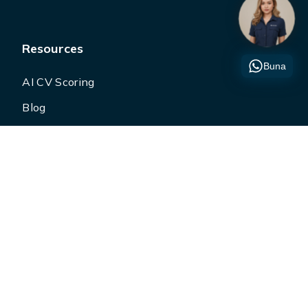
Resources
Buna
AI CV Scoring
Blog
Panduan Gaji
Perusahaan
Tentang
Komunitas