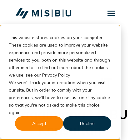
SKIP
TO
CONTENT
Toggle
Menu
This website stores cookies on your computer.
Layanan
Toggle
children
These cookies are used to improve your website
for
Komunitas
back to blog
experience and provide more personalized
Layanan
services to you, both on this website and through
Tentang
Business
other media. To find out more about the cookies
we use, see our Privacy Policy.
Resources
Toggle
Rekrutmen IT
children
We won't track your information when you visit
for
our site. But in order to comply with your
Resources
Specialist:
preferences, we'll have to use just one tiny cookie
so that you're not asked to make this choice
Konsultasi
Bagaimana MSBU
again.
Accept
Decline
Konsultan