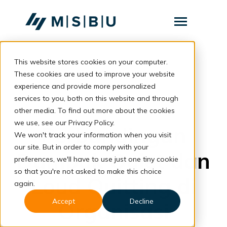
SKIP
TO
CONTENT
Toggle
Menu
This website stores cookies on your computer.
Layanan
Toggle
children
These cookies are used to improve your website
for
Komunitas
back to blog
experience and provide more personalized
Layanan
services to you, both on this website and through
Tentang
Employment
other media. To find out more about the cookies
we use, see our Privacy Policy.
Resources
Perbandingan
Toggle
We won't track your information when you visit
children
for
our site. But in order to comply with your
Resources
Dampak Quiet dan
preferences, we'll have to use just one tiny cookie
so that you're not asked to make this choice
Loud Quitting di
Konsultasi
again.
Accept
Decline
Organisasi