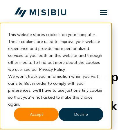
SKIP
TO
CONTENT
Toggle
Menu
This website stores cookies on your computer.
Layanan
Toggle
children
These cookies are used to improve your website
for
Komunitas
back to blog
experience and provide more personalized
Layanan
services to you, both on this website and through
Tentang
Hiring
other media. To find out more about the cookies
we use, see our Privacy Policy.
Resources
Toggle
Panduan Lengkap
children
We won't track your information when you visit
for
our site. But in order to comply with your
Resources
Menyusun Job
preferences, we'll have to use just one tiny cookie
so that you're not asked to make this choice
Konsultasi
Description untuk
again.
Accept
Decline
Posisi IT