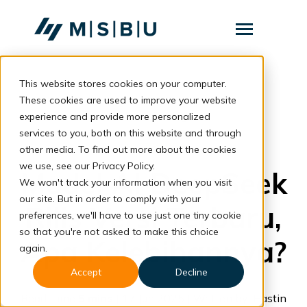
SKIP
TO
CONTENT
Toggle
Menu
This website stores cookies on your computer.
Layanan
Toggle
children
These cookies are used to improve your website
for
Komunitas
back to blog
experience and provide more personalized
Layanan
services to you, both on this website and through
Tentang
Technology
other media. To find out more about the cookies
we use, see our Privacy Policy.
Resources
Model AI DeepSeek
Toggle
We won't track your information when you visit
children
for
our site. But in order to comply with your
Resources
Rilis Versi Terbaru,
preferences, we'll have to use just one tiny cookie
so that you're not asked to make this choice
Apa Kelebihannya?
Konsultasi
again.
Accept
Decline
Read Time
5 mins
| 17 Jun 2025 | Written by: Hastin