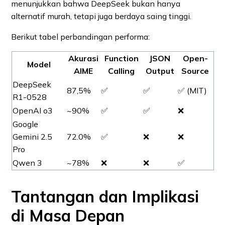
menunjukkan bahwa DeepSeek bukan hanya
alternatif murah, tetapi juga berdaya saing tinggi.
Berikut tabel perbandingan performa:
Akurasi
Function
JSON
Open-
Model
AIME
Calling
Output
Source
DeepSeek
87,5%
✅
✅
✅ (MIT)
R1‑0528
OpenAI o3
~90%
✅
✅
❌
Google
Gemini 2.5
72.0%
✅
❌
❌
Pro
Qwen 3
~78%
❌
❌
✅
Tantangan dan Implikasi
di Masa Depan