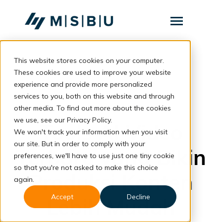
SKIP
TO
CONTENT
Toggle
Menu
This website stores cookies on your computer.
Layanan
Toggle
children
These cookies are used to improve your website
for
Komunitas
back to blog
experience and provide more personalized
Layanan
services to you, both on this website and through
Tentang
Technology
other media. To find out more about the cookies
we use, see our Privacy Policy.
Resources
Tools AI Video
Toggle
We won't track your information when you visit
children
for
our site. But in order to comply with your
Resources
Terbaru yang Bikin
preferences, we'll have to use just one tiny cookie
so that you're not asked to make this choice
Produksi Konten
Konsultasi
again.
Accept
Decline
Lebih Mudah