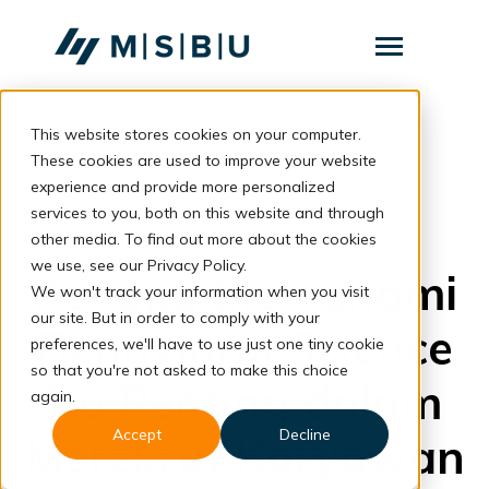
SKIP
TO
CONTENT
Toggle
Menu
This website stores cookies on your computer.
Layanan
Toggle
children
These cookies are used to improve your website
for
Komunitas
back to blog
experience and provide more personalized
Layanan
services to you, both on this website and through
Tentang
Hiring
other media. To find out more about the cookies
we use, see our Privacy Policy.
Resources
Toggle
Kenapa Memahami
children
We won't track your information when you visit
for
our site. But in order to comply with your
Resources
Behavioral Science
preferences, we'll have to use just one tiny cookie
so that you're not asked to make this choice
Konsultasi
Itu Penting dalam
again.
Accept
Decline
Merekrut Karyawan