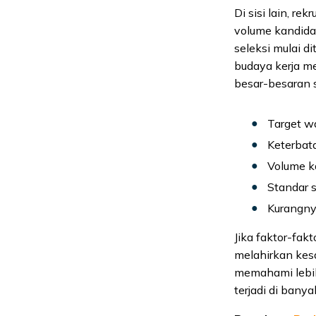
Di sisi lain, re
volume kandidat
seleksi mulai d
budaya kerja m
besar-besaran s
Target wa
Keterbat
Volume k
Standar 
Kurangny
Jika faktor-fakt
melahirkan kes
memahami lebi
terjadi di banya