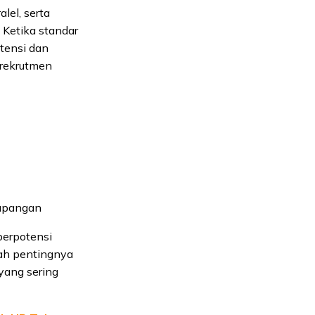
lel, serta
 Ketika standar
etensi dan
 rekrutmen
lapangan
 berpotensi
lah pentingnya
yang sering