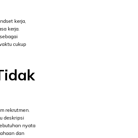
ndset kerja,
sa kerja.
 sebagai
 waktu cukup
Tidak
am rekrutmen.
u deskripsi
kebutuhan nyata
usahaan dan