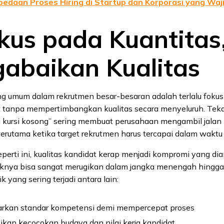
bedaan Proses Hiring di Startup dan Korporasi yang Waj
okus pada Kuantitas
abaikan Kualitas
ng umum dalam rekrutmen besar-besaran adalah terlalu foku
t tanpa mempertimbangkan kualitas secara menyeluruh. Tek
i kursi kosong” sering membuat perusahaan mengambil jalan
 terutama ketika target rekrutmen harus tercapai dalam waktu
eperti ini, kualitas kandidat kerap menjadi kompromi yang di
nya bisa sangat merugikan dalam jangka menengah hingga
 yang sering terjadi antara lain:
rkan standar kompetensi demi mempercepat proses
kan kecocokan budaya dan nilai kerja kandidat