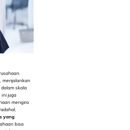
rusahaan.
u, menjalankan
n dalam skala
ini juga
ahaan mengira
adahal,
es yang
sahaan bisa