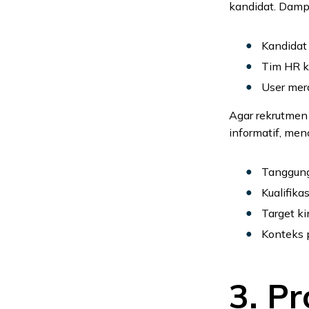
kandidat. Dampa
Kandidat
Tim HR k
User mera
Agar rekrutmen 
informatif, men
Tanggung
Kualifika
Target ki
Konteks 
3. Pr