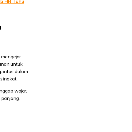
ib HR Tahu
,
s mengejar
anan untuk
 pintas dalam
 singkat.
anggap wajar,
 panjang.