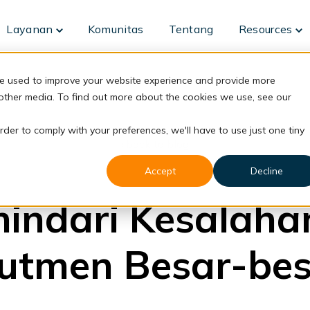
Layanan
Komunitas
Tentang
Resources
Toggle
To
children
ch
for
fo
Layanan
Re
re used to improve your website experience and provide more
 other media. To find out more about the cookies we use, see our
rder to comply with your preferences, we'll have to use just one tiny
back to blog
Accept
Decline
Hiring
indari Kesalaha
utmen Besar-be