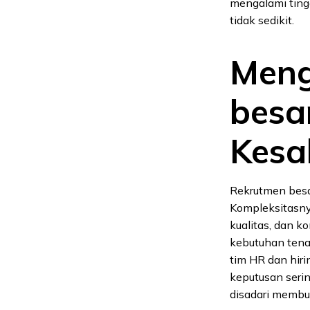
mengalami tingg
tidak sedikit.
Meng
besa
Kesa
Rekrutmen besar
Kompleksitasny
kualitas, dan 
kebutuhan tenag
tim HR dan hiri
keputusan serin
disadari membuk