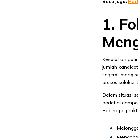
Baca juga:
Per
1. F
Meng
Kesalahan pali
jumlah kandida
segera “mengis
proses seleksi,
Dalam situasi s
padahal dampak
Beberapa praktik
Melongga
Mengabai