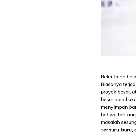
Rekrutmen besa
Biasanya terja
proyek besar, a
besar membuka p
menyimpan bany
bahwa tantanga
masalah sesung
terburu-buru,