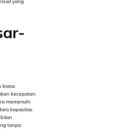
ansial yang
ar-
 biasa.
gkan kecepatan,
gera memenuhi
tara kapasitas
mbilan
yang tanpa