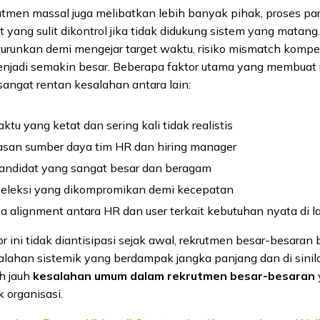
krutmen massal juga melibatkan lebih banyak pihak, proses para
 yang sulit dikontrol jika tidak didukung sistem yang matang.
iturunkan demi mengejar target waktu, risiko mismatch komp
enjadi semakin besar. Beberapa faktor utama yang membuat
angat rentan kesalahan antara lain:
ktu yang ketat dan sering kali tidak realistis
asan sumber daya tim HR dan hiring manager
andidat yang sangat besar dan beragam
seleksi yang dikompromikan demi kecepatan
a alignment antara HR dan user terkait kebutuhan nyata di 
or ini tidak diantisipasi sejak awal, rekrutmen besar-besaran
alahan sistemik yang berdampak jangka panjang dan di sini
h jauh
kesalahan umum dalam rekrutmen besar-besaran
k organisasi.