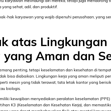
 karyawan melindungi diri mereka, tetapi juga mendorong t
 yang sehat, adil, dan produktif.
hak-hak karyawan yang wajib dipenuhi perusahaan, yang seri
ak atas Lingkungan
a yang Aman dan S
memang penting, tetapi keselamatan dan kesehatan di tempat
dak bisa diabaikan. Lingkungan kerja yang aman meliputi per
eperti mesin yang tidak terawat, tata letak kantor yang berisi
au biologis.
iliki kewajiban menyediakan peralatan keselamatan (PPE) 
tihan K3 (Keselamatan dan Kesehatan Kerja), dan memastika
aman yang dapat membahayakan fisik atau mental karyawan.