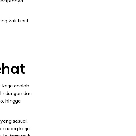
erciptanya
ng kali luput
ehat
 kerja adalah
lindungan dari
ko, hingga
yang sesuai,
n ruang kerja
 Ini termasuk