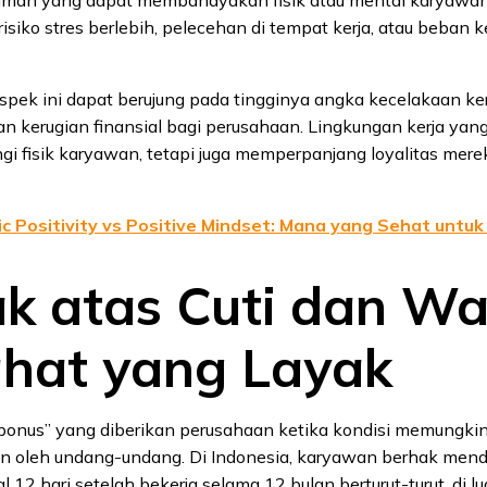
siko stres berlebih, pelecehan di tempat kerja, atau beban k
pek ini dapat berujung pada tingginya angka kecelakaan ker
dan kerugian finansial bagi perusahaan. Lingkungan kerja yang
i fisik karyawan, tetapi juga memperpanjang loyalitas mer
ic Positivity vs Positive Mindset: Mana yang Sehat untu
ak atas Cuti dan W
rahat yang Layak
“bonus” yang diberikan perusahaan ketika kondisi memungki
in oleh undang-undang. Di Indonesia, karyawan berhak mend
12 hari setelah bekerja selama 12 bulan berturut-turut, di luar