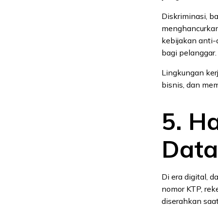
Diskriminasi, b
menghancurkan m
kebijakan anti-
bagi pelanggar.
Lingkungan kerj
bisnis, dan mem
5. H
Data
Di era digital,
nomor KTP, reke
diserahkan saat