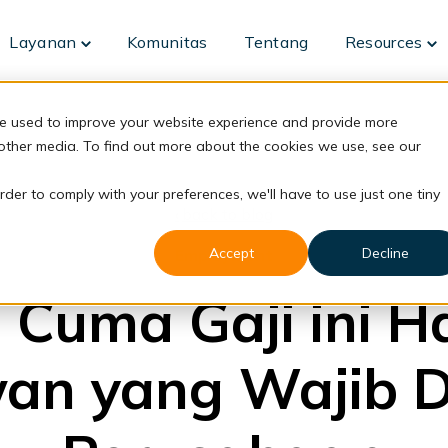
Layanan
Komunitas
Tentang
Resources
Toggle
To
children
ch
for
fo
Layanan
Re
re used to improve your website experience and provide more
 other media. To find out more about the cookies we use, see our
rder to comply with your preferences, we'll have to use just one tiny
back to blog
Accept
Decline
Employment
 Cuma Gaji ini H
an yang Wajib D