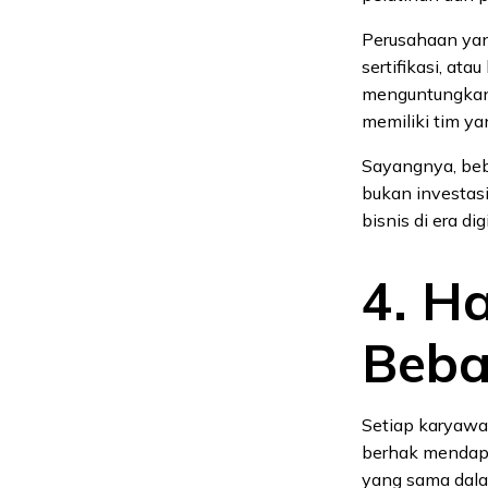
Perusahaan yan
sertifikasi, ata
menguntungkan 
memiliki tim ya
Sayangnya, beb
bukan investas
bisnis di era digi
4. H
Beba
Setiap karyawan
berhak mendapa
yang sama dalam