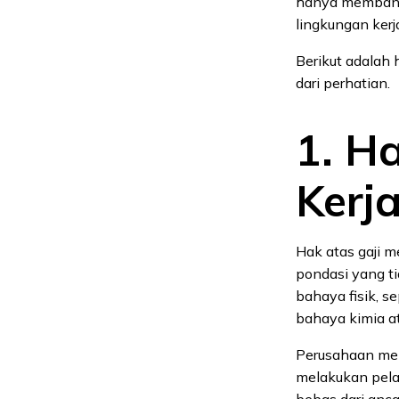
hanya membantu
lingkungan kerja
Berikut adalah 
dari perhatian.
1. H
Kerj
Hak atas gaji 
pondasi yang ti
bahaya fisik, s
bahaya kimia at
Perusahaan mem
melakukan pela
bebas dari anc