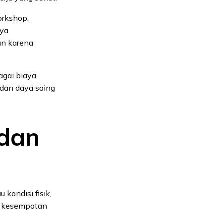
orkshop,
nya
an karena
gai biaya,
 dan daya saing
 dan
kondisi fisik,
p kesempatan