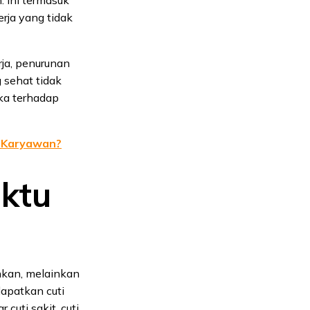
erja yang tidak
ja, penurunan
 sehat tidak
eka terhadap
k Karyawan?
aktu
nkan, melainkan
apatkan cuti
 cuti sakit, cuti