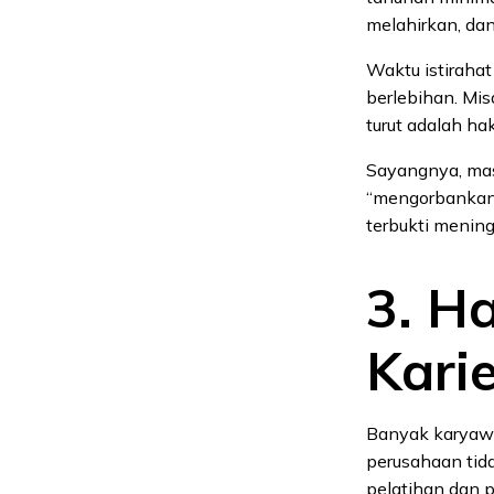
melahirkan, dan
Waktu istiraha
berlebihan. Mis
turut adalah ha
Sayangnya, mas
“mengorbankan”
terbukti mening
3. H
Kari
Banyak karyawa
perusahaan ti
pelatihan dan 