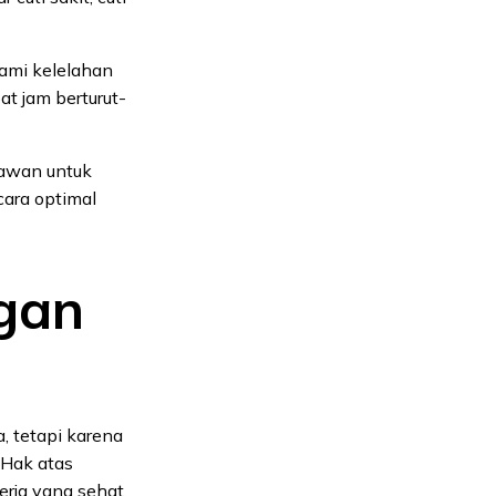
lami kelelahan
at jam berturut-
yawan untuk
cara optimal
gan
 tetapi karena
Hak atas
rja yang sehat.