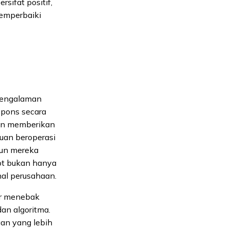
sifat positif,
memperbaiki
pengalaman
pons secara
kan memberikan
uan beroperasi
pun mereka
bot bukan hanya
al perusahaan.
ar menebak
an algoritma.
an yang lebih