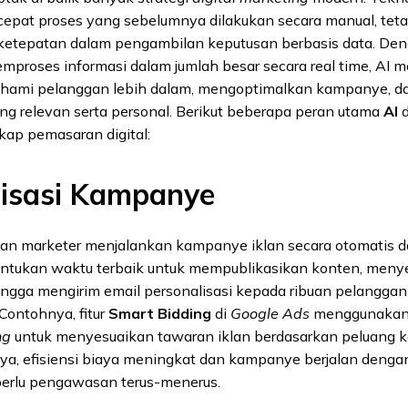
pat proses yang sebelumnya dilakukan secara manual, tetap
etepatan dalam pengambilan keputusan berbasis data. De
roses informasi dalam jumlah besar secara real time, AI 
hami pelanggan lebih dalam, mengoptimalkan kampanye, d
g relevan serta personal. Berikut beberapa peran utama
AI
d
ap pemasaran digital:
isasi Kampanye
n marketer menjalankan kampanye iklan secara otomatis d
entukan waktu terbaik untuk mempublikasikan konten, meny
hingga mengirim email personalisasi kepada ribuan pelangga
 Contohnya, fitur
Smart Bidding
di
Google Ads
menggunakan 
ng
untuk menyesuaikan tawaran iklan berdasarkan peluang k
lnya, efisiensi biaya meningkat dan kampanye berjalan denga
perlu pengawasan terus-menerus.