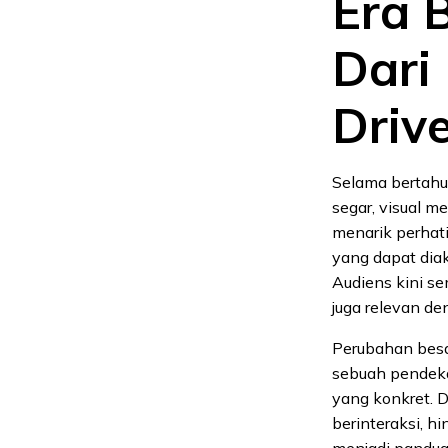
Era 
Dari 
Driv
Selama bertahu
segar, visual 
menarik perhat
yang dapat diak
Audiens kini se
juga relevan d
Perubahan besar
sebuah pendeka
yang konkret. 
berinteraksi, h
menjadi panduan