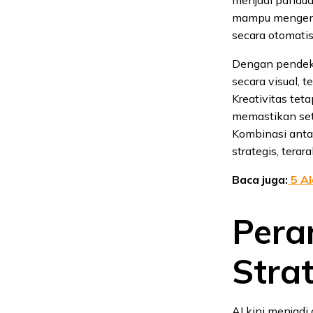
mampu mengenal
secara otomati
Dengan pendeka
secara visual, t
Kreativitas tet
memastikan set
Kombinasi anta
strategis, tera
Baca juga:
5 Al
Pera
Strat
AI kini menjadi