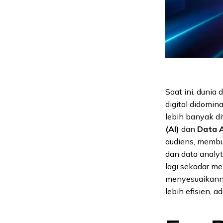
Saat ini, dunia
digital didomina
lebih banyak d
(AI)
dan
Data A
audiens, membu
dan data analy
lagi sekadar m
menyesuaikannya
lebih efisien, ad