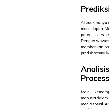
Prediks
AI tidak hanya 
masa depan. Me
potensi
churn r
Dengan wawasan 
memberikan pro
produk sesuai 
Analisi
Process
Melalui kema
manusia dalam b
media sosial. A