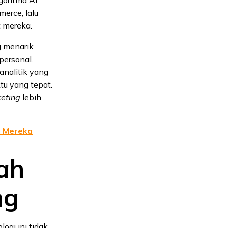
erce, lalu
t mereka.
g menarik
personal.
analitik yang
u yang tepat.
keting
lebih
a Mereka
ah
ng
ogi ini tidak