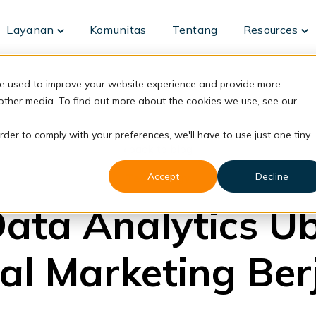
Layanan
Komunitas
Tentang
Resources
Toggle
To
children
ch
for
fo
Layanan
Re
re used to improve your website experience and provide more
 other media. To find out more about the cookies we use, see our
rder to comply with your preferences, we'll have to use just one tiny
back to blog
Accept
Decline
Technology
Data Analytics U
tal Marketing Ber