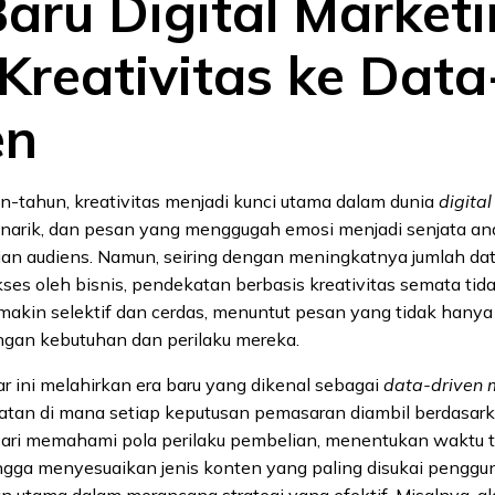
Baru Digital Marketi
Kreativitas ke Data
en
n-tahun, kreativitas menjadi kunci utama dalam dunia
digita
menarik, dan pesan yang menggugah emosi menjadi senjata an
ian audiens. Namun, seiring dengan meningkatnya jumlah da
ses oleh bisnis, pendekatan berbasis kreativitas semata tida
makin selektif dan cerdas, menuntut pesan yang tidak hanya 
engan kebutuhan dan perilaku mereka.
 ini melahirkan era baru yang dikenal sebagai
data-driven 
tan di mana setiap keputusan pemasaran diambil berdasarka
Dari memahami pola perilaku pembelian, menentukan waktu t
ingga menyesuaikan jenis konten yang paling disukai penggun
 utama dalam merancang strategi yang efektif. Misalnya, al