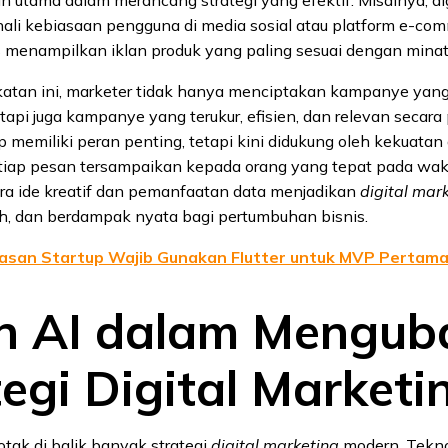
i kebiasaan pengguna di media sosial atau platform e-comm
s menampilkan iklan produk yang paling sesuai dengan mina
tan ini, marketer tidak hanya menciptakan kampanye yan
etapi juga kampanye yang terukur, efisien, dan relevan secara 
ap memiliki peran penting, tetapi kini didukung oleh kekuatan 
iap pesan tersampaikan kepada orang yang tepat pada wakt
ra ide kreatif dan pemanfaatan data menjadikan
digital mar
rah, dan berdampak nyata bagi pertumbuhan bisnis.
asan Startup Wajib Gunakan Flutter untuk MVP Pertam
n AI dalam Mengub
egi Digital Marketi
 otak di balik banyak strategi
digital marketing
modern. Teknol