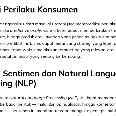
i Perilaku Konsumen
menganalisis data masa lalu, tetapi juga memprediksi perilak
lalui
predictive analytics
, marketer dapat memperkirakan tr
ate
, hingga produk atau layanan yang paling mungkin diminat
prediktif ini, bisnis dapat merancang strategi yang lebih pr
mosi tepat waktu, melakukan retargeting yang relevan, ata
kebutuhan pasar yang sedang berkembang.
s Sentimen dan Natural Lang
ing (NLP)
mpuan
Natural Language Processing (NLP)
, AI dapat memaha
erbagai bentuk — mulai dari opini, ulasan, hingga komentar
nalisis sentimen ini membantu brand mengukur persepsi publ