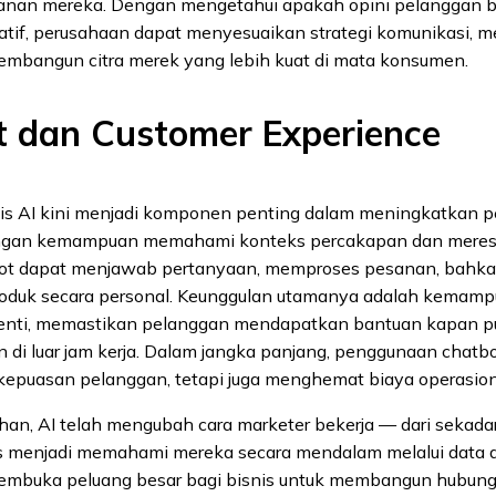
yanan mereka. Dengan mengetahui apakah opini pelanggan ber
gatif, perusahaan dapat menyesuaikan strategi komunikasi, 
embangun citra merek yang lebih kuat di mata konsumen.
t dan Customer Experience
is AI kini menjadi komponen penting dalam meningkatkan 
ngan kemampuan memahami konteks percakapan dan meres
tbot dapat menjawab pertanyaan, memproses pesanan, bah
oduk secara personal. Keunggulan utamanya adalah kemamp
henti, memastikan pelanggan mendapatkan bantuan kapan 
 di luar jam kerja. Dalam jangka panjang, penggunaan chat
epuasan pelanggan, tetapi juga menghemat biaya operasion
uhan, AI telah mengubah cara marketer bekerja — dari sekad
ns menjadi memahami mereka secara mendalam melalui data d
membuka peluang besar bagi bisnis untuk membangun hubung