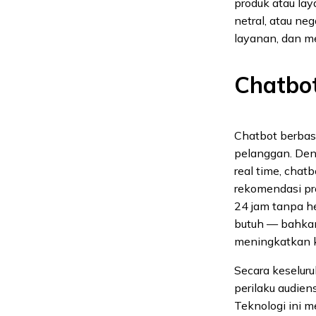
produk atau la
netral, atau ne
layanan, dan m
Chatbo
Chatbot berbas
pelanggan. De
real time, cha
rekomendasi pr
24 jam tanpa 
butuh — bahkan
meningkatkan k
Secara keselur
perilaku audie
Teknologi ini 