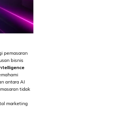
egi pemasaran
tusan bisnis
Intelligence
memahami
n antara AI
emasaran tidak
tal marketing