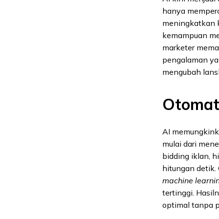
hanya memperce
meningkatkan k
kemampuan memp
marketer mema
pengalaman yan
mengubah lansk
Otomat
AI memungkinka
mulai dari men
bidding iklan, 
hitungan detik.
machine learni
tertinggi. Hasi
optimal tanpa 