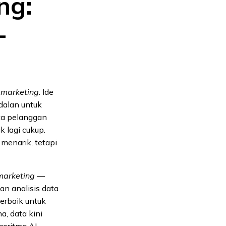
ng:
-
l marketing
. Ide
dalan untuk
ta pelanggan
k lagi cukup.
menarik, tetapi
marketing
—
n analisis data
erbaik untuk
a, data kini
goritma AI