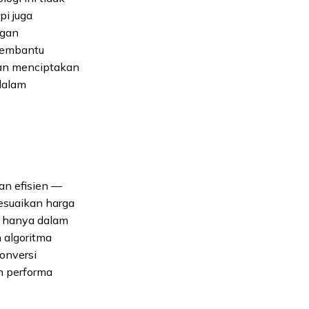
i juga
ngan
membantu
an menciptakan
alam
an efisien —
esuaikan harga
n hanya dalam
algoritma
onversi
n performa