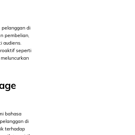
u pelanggan di
en pembelian,
i audiens.
oaktif seperti
u meluncurkan
uage
mi bahasa
 pelanggan di
ik terhadap