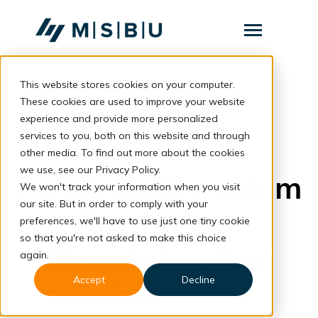
SKIP
TO
CONTENT
Toggle
Menu
This website stores cookies on your computer.
Layanan
Toggle
children
These cookies are used to improve your website
for
Komunitas
back to blog
experience and provide more personalized
Layanan
services to you, both on this website and through
Tentang
Hiring
other media. To find out more about the cookies
we use, see our Privacy Policy.
Resources
Toggle
Peran Agility dalam
children
We won't track your information when you visit
for
our site. But in order to comply with your
Resources
Rekrutmen:
preferences, we'll have to use just one tiny cookie
so that you're not asked to make this choice
Konsultasi
Memaksimalkan
again.
Accept
Decline
Talenta dan