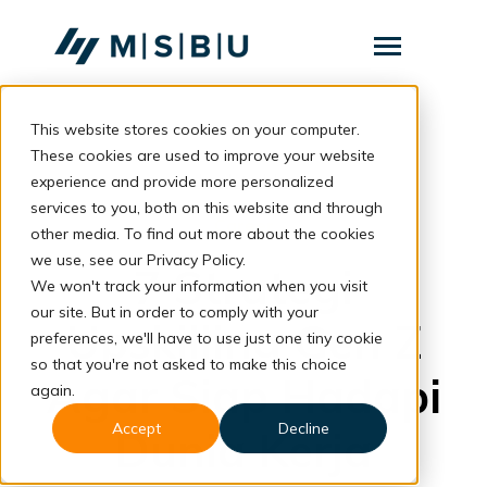
SKIP
TO
CONTENT
Toggle
Menu
This website stores cookies on your computer.
Layanan
Toggle
children
These cookies are used to improve your website
for
Komunitas
back to blog
experience and provide more personalized
Layanan
services to you, both on this website and through
Tentang
Career
other media. To find out more about the cookies
we use, see our Privacy Policy.
Resources
Toggle
7 Strategi
children
We won't track your information when you visit
for
our site. But in order to comply with your
Resources
Upskilling Gen Z
preferences, we'll have to use just one tiny cookie
so that you're not asked to make this choice
Konsultasi
Agar Siap Hadapi
again.
Accept
Decline
Dunia Kerja