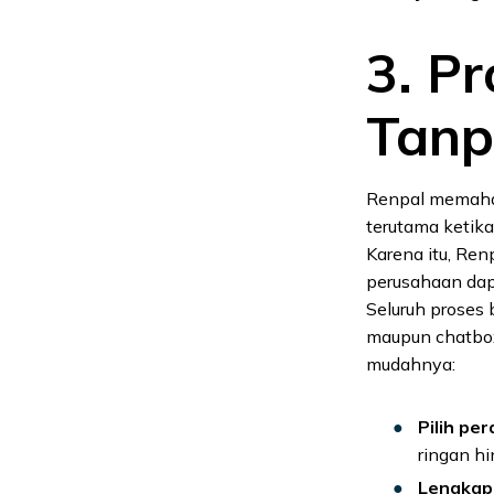
3. P
Tanp
Renpal memah
terutama ketik
Karena itu, Re
perusahaan dap
Seluruh proses
maupun chatbox
mudahnya:
Pilih pe
ringan hi
Lengkap