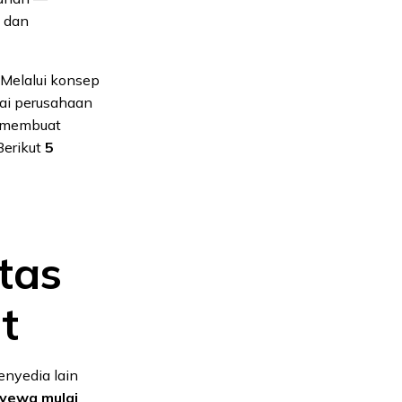
s dan
. Melalui konsep
gai perusahaan
g membuat
Berikut
5
atas
t
enyedia lain
yewa mulai