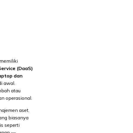
h
memiliki
Service (DaaS)
aptop dan
i awal.
mbah atau
n operasional.
ajemen aset.
yang biasanya
s seperti
yanan —