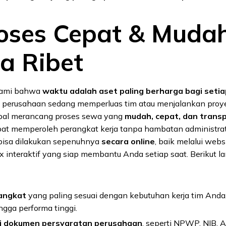
roses Cepat & Muda
a Ribet
ami bahwa
waktu adalah aset paling berharga bagi setia
a perusahaan sedang memperluas tim atau menjalankan proye
npal merancang proses sewa yang
mudah, cepat, dan trans
at memperoleh perangkat kerja tanpa hambatan administrati
 bisa dilakukan sepenuhnya
secara online
, baik melalui web
 interaktif yang siap membantu Anda setiap saat. Berikut 
rangkat
yang paling sesuai dengan kebutuhan kerja tim Anda,
ngga performa tinggi.
i dokumen persyaratan perusahaan
, seperti NPWP, NIB, A