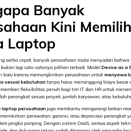
apa Banyak
sahaan Kini Memili
 Laptop
yang serba cepat, banyak perusahaan mulai menyadari bahwa 
 bukan lagi satu-satunya pilihan terbaik. Model
Device as a 
ren baru karena memungkinkan perusahaan untuk
menyewa l
ja sesuai kebutuhan
tanpa harus menanggung biaya besar d
 memberi fleksibilitas penuh bagi tim IT dan HR untuk mena
ah perangkat sesuai proyek, jumlah karyawan, atau kebutuha
 laptop perusahaan
juga membantu mengurangi beban man
i memikirkan perawatan, garansi, atau depreciasi perangkat 
lam jangka panjang. Dengan sistem DaaS, semua aspek tekni
rade, dan dukungan teknis sudah ditangani oleh penyedia la