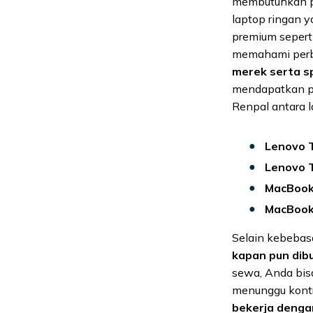
membutuhkan pe
laptop ringan y
premium sepert
memahami perb
merek serta sp
mendapatkan pe
Renpal antara l
Lenovo 
Lenovo 
MacBook
MacBook
Selain kebebas
kapan pun dib
sewa, Anda bis
menunggu kontra
bekerja dengan