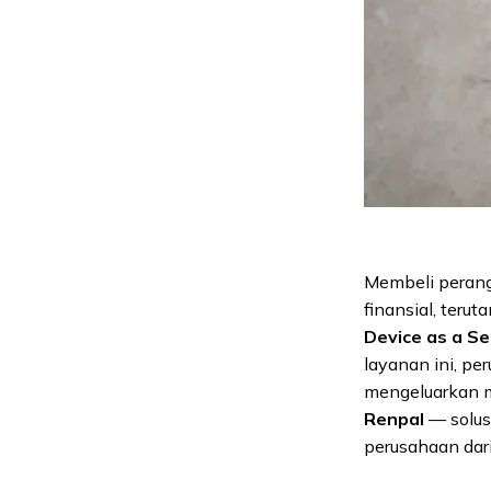
Membeli perangk
finansial, teru
Device as a Se
layanan ini, p
mengeluarkan mo
Renpal
— solus
perusahaan dari