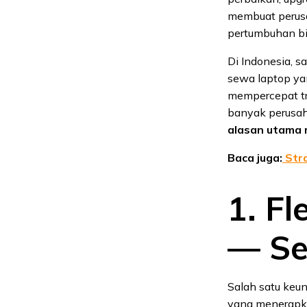
membuat perusa
pertumbuhan bi
Di Indonesia, s
sewa laptop ya
mempercepat tra
banyak perusah
alasan utama 
Baca juga:
Stra
1. Fl
— Se
Salah satu keun
yang menerapk