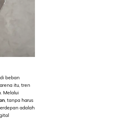
adi beban
rena itu, tren
. Melalui
an
, tanpa harus
terdepan adalah
gital