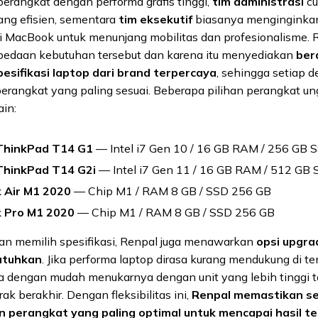
rangkat dengan performa grafis tinggi,
tim administrasi
cu
ang efisien, sementara
tim eksekutif
biasanya menginginka
i MacBook untuk menunjang mobilitas dan profesionalisme. 
edaan kebutuhan tersebut dan karena itu menyediakan
ber
esifikasi laptop dari brand terpercaya
, sehingga setiap 
rangkat yang paling sesuai. Beberapa pilihan perangkat ung
ain:
ThinkPad T14 G1
— Intel i7 Gen 10 / 16 GB RAM / 256 GB 
ThinkPad T14 G2i
— Intel i7 Gen 11 / 16 GB RAM / 512 GB
 Air M1 2020
— Chip M1 / RAM 8 GB / SSD 256 GB
 Pro M1 2020
— Chip M1 / RAM 8 GB / SSD 256 GB
an memilih spesifikasi, Renpal juga menawarkan
opsi upgra
utuhkan
. Jika performa laptop dirasa kurang mendukung di 
a dengan mudah menukarnya dengan unit yang lebih tinggi 
k berakhir. Dengan fleksibilitas ini,
Renpal memastikan se
 perangkat yang paling optimal untuk mencapai hasil te