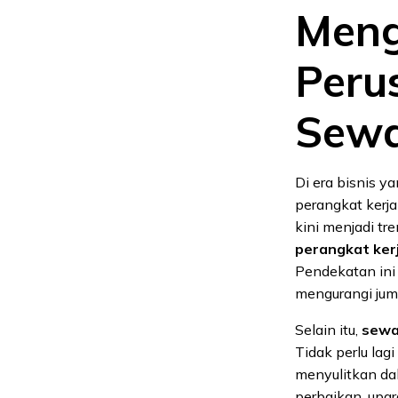
Meng
Peru
Sewa
Di era bisnis 
perangkat kerja
kini menjadi t
perangkat ker
Pendekatan ini
mengurangi juml
Selain itu,
sewa
Tidak perlu lag
menyulitkan da
perbaikan, upg