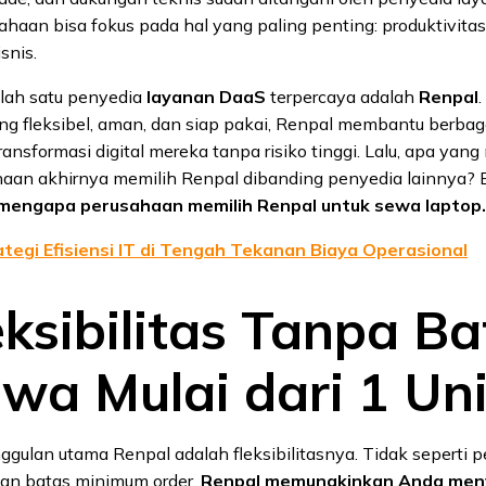
haan bisa fokus pada hal yang paling penting: produktivita
snis.
alah satu penyedia
layanan DaaS
terpercaya adalah
Renpal
ng fleksibel, aman, dan siap pakai, Renpal membantu berba
nsformasi digital mereka tanpa risiko tinggi. Lalu, apa yan
aan akhirnya memilih Renpal dibanding penyedia lainnya? 
mengapa perusahaan memilih Renpal untuk sewa laptop.
tegi Efisiensi IT di Tengah Tekanan Biaya Operasional
eksibilitas Tanpa B
wa Mulai dari 1 Uni
ggulan utama Renpal adalah fleksibilitasnya. Tidak seperti p
an batas minimum order,
Renpal memungkinkan Anda men