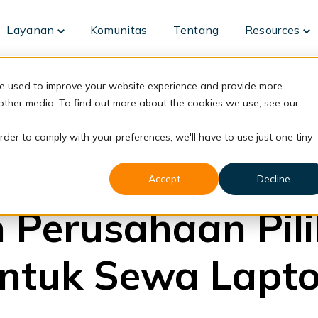
Layanan
Komunitas
Tentang
Resources
Toggle
To
children
ch
for
fo
Layanan
Re
re used to improve your website experience and provide more
 other media. To find out more about the cookies we use, see our
rder to comply with your preferences, we'll have to use just one tiny
back to blog
Accept
Decline
DaaS
 Perusahaan Pil
ntuk Sewa Lapt