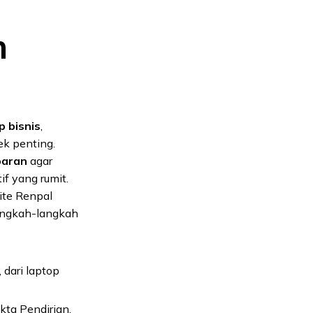
h
p bisnis
,
k penting.
paran
agar
f yang rumit.
site Renpal
langkah-langkah
 dari laptop
kta Pendirian,