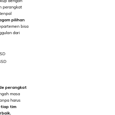
kup dengan
n perangkat
Renpal
agam pilihan
departemen bisa
gulan dari
SSD
 SSD
de perangkat
tengah masa
tanpa harus
tiap tim
rbaik.