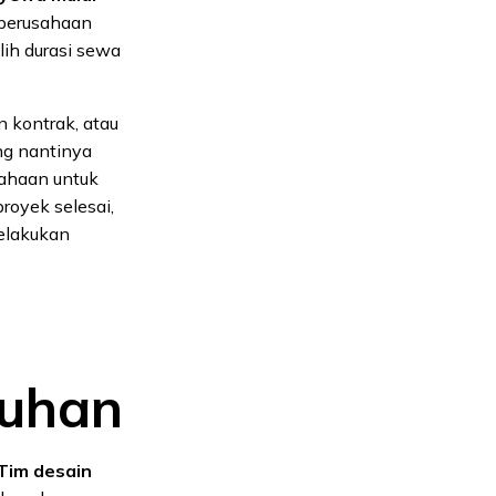
n perusahaan
ih durasi sewa
 kontrak, atau
ng nantinya
sahaan untuk
royek selesai,
elakukan
tuhan
Tim desain