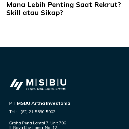
Mana Lebih Penting Saat Rekrut?
Skill atau Sikap?
PT MSBU Artha Investama
Tel : +(62) 21-5890-5002
Graha Pena Lantai 7, Unit 706
Jl. Raya Kby. Lama, No. 12