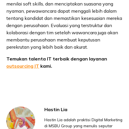
menilai soft skills, dan menciptakan suasana yang
nyaman, pewawancara dapat menggali lebih dalam
tentang kandidat dan memastikan kesesuaian mereka
dengan perusahaan. Evaluasi yang terstruktur dan
kolaborasi dengan tim setelah wawancara juga akan
membantu perusahaan membuat keputusan
perekrutan yang lebih baik dan akurat.
Temukan talenta IT terbaik dengan layanan
outsourcing IT
kami.
Hastin Lia
Hastin Lia adalah praktisi Digital Marketing
di MSBU Group yang menulis seputar