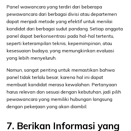
Panel wawancara yang terdiri dari beberapa
pewawancara dari berbagai divisi atau departemen
dapat menjadi metode yang efektif untuk menilai
kandidat dari berbagai sudut pandang. Setiap anggota
panel dapat berkonsentrasi pada hal-hal tertentu,
seperti keterampilan teknis, kepemimpinan, atau
kesesuaian budaya, yang memungkinkan evaluasi
yang lebih menyeluruh.
Namun, sangat penting untuk memastikan bahwa
panel tidak terlalu besar, karena hal ini dapat
membuat kandidat merasa kewalahan. Pertanyaan
harus relevan dan sesuai dengan kebutuhan, jadi pilih
pewawancara yang memiliki hubungan langsung
dengan pekerjaan yang akan diambil.
7. Berikan Informasi yang