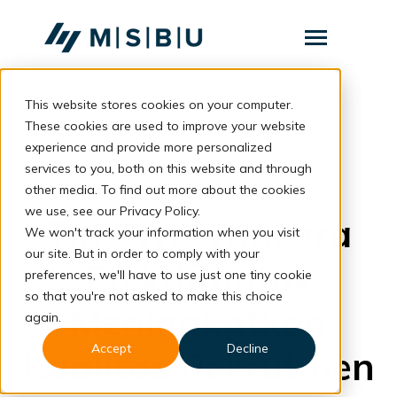
SKIP
TO
CONTENT
Toggle
Menu
This website stores cookies on your computer.
Layanan
Toggle
children
These cookies are used to improve your website
for
Komunitas
back to blog
experience and provide more personalized
Layanan
services to you, both on this website and through
Tentang
Hiring
other media. To find out more about the cookies
we use, see our Privacy Policy.
Resources
Tips Wawancara
Toggle
We won't track your information when you visit
children
for
our site. But in order to comply with your
Resources
Efektif untuk
preferences, we'll have to use just one tiny cookie
so that you're not asked to make this choice
Konsultasi
Meningkatkan
again.
Accept
Decline
Kualitas Rekrutmen