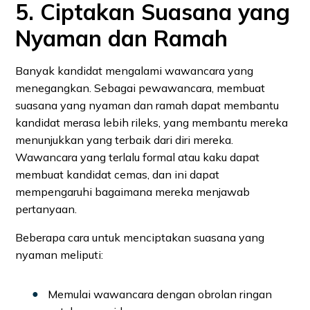
5. Ciptakan Suasana yang
Nyaman dan Ramah
Banyak kandidat mengalami wawancara yang
menegangkan. Sebagai pewawancara, membuat
suasana yang nyaman dan ramah dapat membantu
kandidat merasa lebih rileks, yang membantu mereka
menunjukkan yang terbaik dari diri mereka.
Wawancara yang terlalu formal atau kaku dapat
membuat kandidat cemas, dan ini dapat
mempengaruhi bagaimana mereka menjawab
pertanyaan.
Beberapa cara untuk menciptakan suasana yang
nyaman meliputi:
Memulai wawancara dengan obrolan ringan