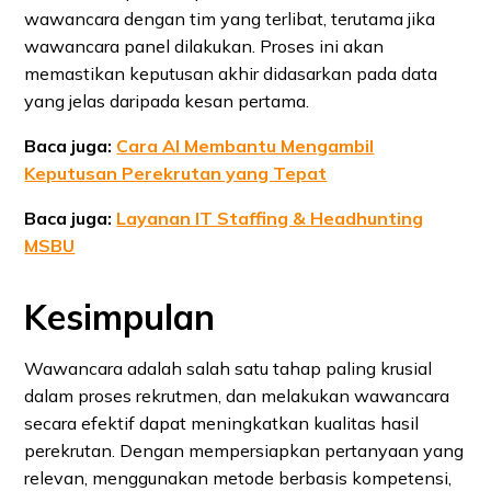
wawancara dengan tim yang terlibat, terutama jika
wawancara panel dilakukan. Proses ini akan
memastikan keputusan akhir didasarkan pada data
yang jelas daripada kesan pertama.
Baca juga:
Cara AI Membantu Mengambil
Keputusan Perekrutan yang Tepat
Baca juga:
Layanan IT Staffing & Headhunting
MSBU
Kesimpulan
Wawancara adalah salah satu tahap paling krusial
dalam proses rekrutmen, dan melakukan wawancara
secara efektif dapat meningkatkan kualitas hasil
perekrutan. Dengan mempersiapkan pertanyaan yang
relevan, menggunakan metode berbasis kompetensi,