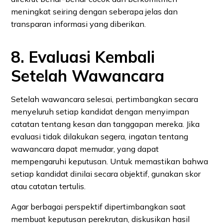
meningkat seiring dengan seberapa jelas dan
transparan informasi yang diberikan.
8. Evaluasi Kembali
Setelah Wawancara
Setelah wawancara selesai, pertimbangkan secara
menyeluruh setiap kandidat dengan menyimpan
catatan tentang kesan dan tanggapan mereka. Jika
evaluasi tidak dilakukan segera, ingatan tentang
wawancara dapat memudar, yang dapat
mempengaruhi keputusan. Untuk memastikan bahwa
setiap kandidat dinilai secara objektif, gunakan skor
atau catatan tertulis.
Agar berbagai perspektif dipertimbangkan saat
membuat keputusan perekrutan, diskusikan hasil