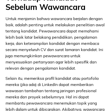
Sebelum Wawancara
Untuk menjamin bahwa wawancara berjalan dengan
baik, adalah penting untuk melakukan penelitian awal
tentang kandidat. Pewawancara dapat memahami
lebih baik latar belakang pendidikan, pengalaman
kerja, dan keterampilan kandidat dengan membaca
secara menyeluruh CV dan surat lamaran kandidat. Ini
juga memungkinkan pewawancara untuk
menyesuaikan pertanyaan agar lebih spesifik dan
relevan dengan pengalaman kandidat.
Selain itu, memeriksa profil kandidat atau portofolio
mereka (jika ada) di LinkedIn dapat memberikan
wawasan tambahan tentang jaringan profesional
mereka dan proyek sebelumnya. Hal ini dapat
membantu pewawancara menemukan topik yang
lebih dalam untuk dibicarakan. Akibatnya, wawancara