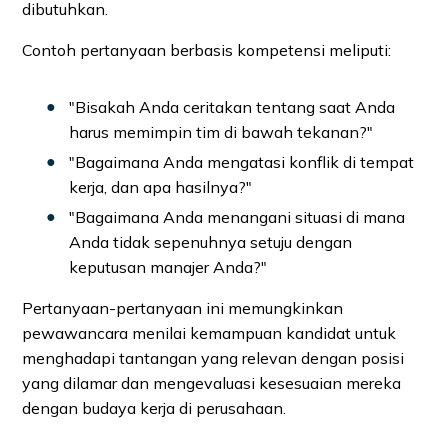
dibutuhkan.
Contoh pertanyaan berbasis kompetensi meliputi:
"Bisakah Anda ceritakan tentang saat Anda
harus memimpin tim di bawah tekanan?"
"Bagaimana Anda mengatasi konflik di tempat
kerja, dan apa hasilnya?"
"Bagaimana Anda menangani situasi di mana
Anda tidak sepenuhnya setuju dengan
keputusan manajer Anda?"
Pertanyaan-pertanyaan ini memungkinkan
pewawancara menilai kemampuan kandidat untuk
menghadapi tantangan yang relevan dengan posisi
yang dilamar dan mengevaluasi kesesuaian mereka
dengan budaya kerja di perusahaan.