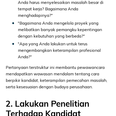
Anda harus menyelesaikan masalah besar di
tempat kerja? Bagaimana Anda
menghadapinya?"
"Bagaimana Anda mengelola proyek yang
melibatkan banyak pemangku kepentingan
dengan kebutuhan yang berbeda?"
"Apa yang Anda lakukan untuk terus
mengembangkan keterampilan profesional
Anda?"
Pertanyaan terstruktur ini membantu pewawancara
mendapatkan wawasan mendalam tentang cara
berpikir kandidat, keterampilan pemecahan masalah,
serta kesesuaian dengan budaya perusahaan.
2. Lakukan Penelitian
Terhadap Kandidat