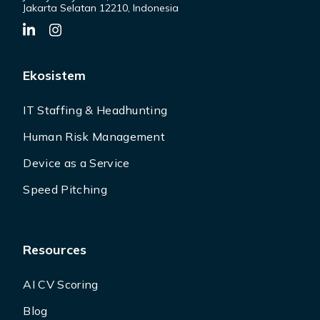
Jakarta Selatan 12210, Indonesia
Ekosistem
IT Staffing & Headhunting
Human Risk Management
Device as a Service
Speed Pitching
Resources
AI CV Scoring
Blog