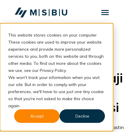
SKIP
TO
CONTENT
Toggle
Menu
This website stores cookies on your computer.
Layanan
Toggle
children
These cookies are used to improve your website
for
Komunitas
back to blog
experience and provide more personalized
Layanan
services to you, both on this website and through
Tentang
Career
other media. To find out more about the cookies
we use, see our Privacy Policy.
Resources
Toggle
Tips Negosiasi Gaji
children
We won't track your information when you visit
for
our site. But in order to comply with your
Resources
agar Tawaran
preferences, we'll have to use just one tiny cookie
so that you're not asked to make this choice
Konsultasi
Sesuai Ekspektasi
again.
Accept
Decline
Read Time
3 mins
| 13 Apr 2025 | Written by: Hastin