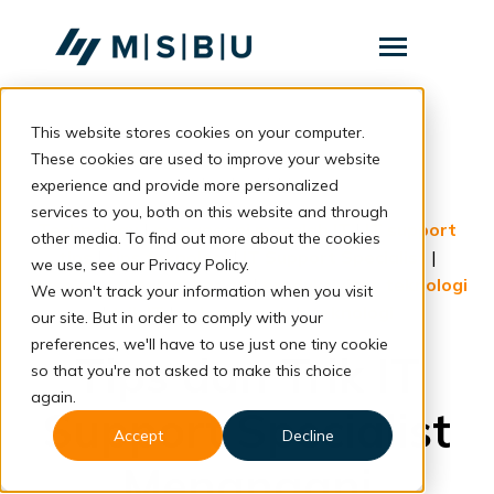
SKIP
TO
CONTENT
Toggle
Menu
This website stores cookies on your computer.
Layanan
Toggle
children
These cookies are used to improve your website
for
Komunitas
back to blog
experience and provide more personalized
Layanan
services to you, both on this website and through
Tentang
Technology
|
menangani masalah IT
|
IT support
other media. To find out more about the cookies
tips
|
tips teknologi
|
IT Support Specialist
|
we use, see our Privacy Policy.
Resources
Toggle
masalah teknologi harian
|
produktivitas teknologi
children
We won't track your information when you visit
for
|
trik IT
|
solusi masalah teknologi
our site. But in order to comply with your
Resources
preferences, we'll have to use just one tiny cookie
Tips dan Trik IT
so that you're not asked to make this choice
Konsultasi
again.
Support Specialist
Accept
Decline
Menangani