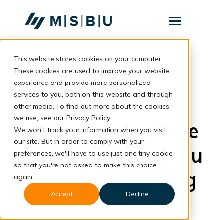
SKIP
TO
CONTENT
Toggle
Menu
This website stores cookies on your computer.
Layanan
Toggle
children
These cookies are used to improve your website
for
Komunitas
back to blog
experience and provide more personalized
Layanan
services to you, both on this website and through
Tentang
DaaS
other media. To find out more about the cookies
we use, see our Privacy Policy.
Resources
Toggle
Sebelum Upgrade
children
We won't track your information when you visit
for
our site. But in order to comply with your
Resources
Laptop, Ubah Dulu
preferences, we'll have to use just one tiny cookie
so that you're not asked to make this choice
Konsultasi
7 Setting Penting
again.
Accept
Decline
Ini