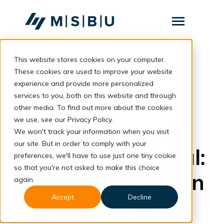
SKIP
TO
CONTENT
Toggle
Menu
This website stores cookies on your computer.
Layanan
Toggle
children
These cookies are used to improve your website
for
Komunitas
back to blog
experience and provide more personalized
Layanan
services to you, both on this website and through
Tentang
FRC
other media. To find out more about the cookies
we use, see our Privacy Policy.
Resources
Toggle
Rezeki Lewat
children
We won't track your information when you visit
for
our site. But in order to comply with your
Resources
Komunitas Digital:
preferences, we'll have to use just one tiny cookie
so that you're not asked to make this choice
Konsultasi
Cerita Nyata Bikin
again.
Accept
Decline
Semangat!