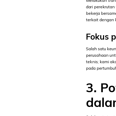
Melakukan trans
dari perekruta
bekerja bersam
terkait dengan 
Fokus p
Salah satu keu
perusahaan untu
teknis; kami a
pada pertumbuh
3. P
dala