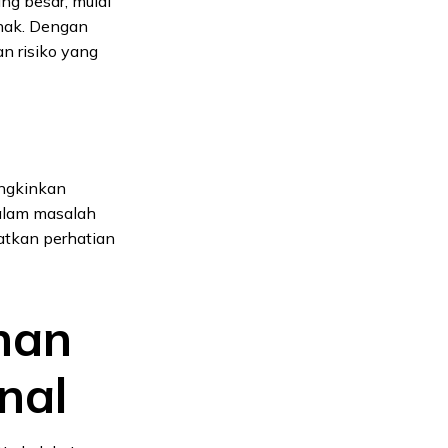
ng besar, mulai
unak. Dengan
n risiko yang
ungkinkan
dalam masalah
atkan perhatian
nan
nal