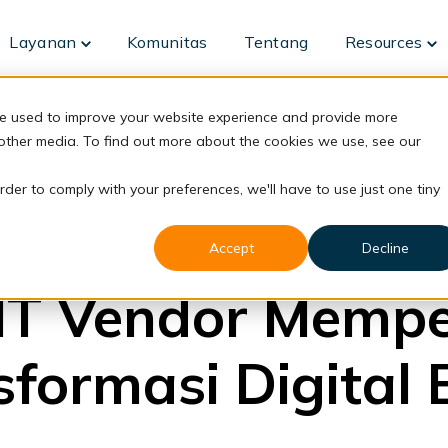
Layanan
Komunitas
Tentang
Resources
Toggle
To
children
ch
for
fo
Layanan
Re
re used to improve your website experience and provide more
 other media. To find out more about the cookies we use, see our
rder to comply with your preferences, we'll have to use just one tiny
back to blog
Accept
Decline
Business
IT Vendor Memp
formasi Digital 