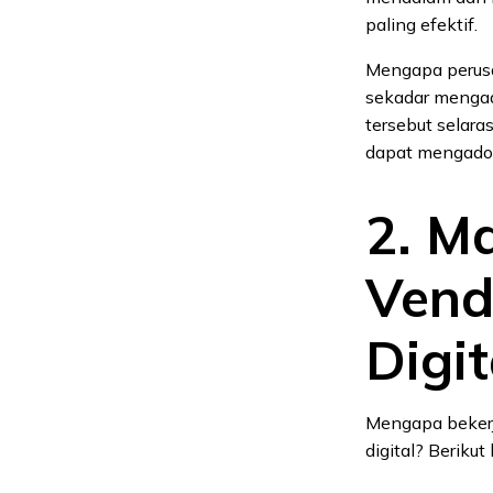
paling efektif.
Mengapa perusa
sekadar mengad
tersebut selar
dapat mengadops
2. M
Vend
Digit
Mengapa bekerja
digital? Berik