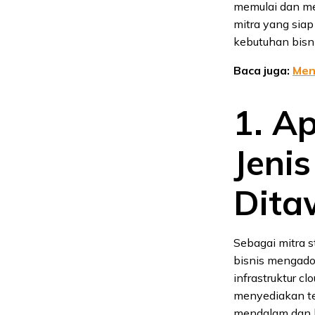
memulai dan mem
mitra yang sia
kebutuhan bisni
Baca juga:
Men
1. A
Jeni
Dita
Sebagai mitra 
bisnis mengado
infrastruktur cl
menyediakan te
mendalam dan 