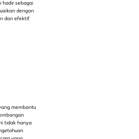
i hadir sebagai
suaikan dengan
n dan efektif.
i yang membantu
ngembangan
ami tidak hanya
engetahuan
cara yang