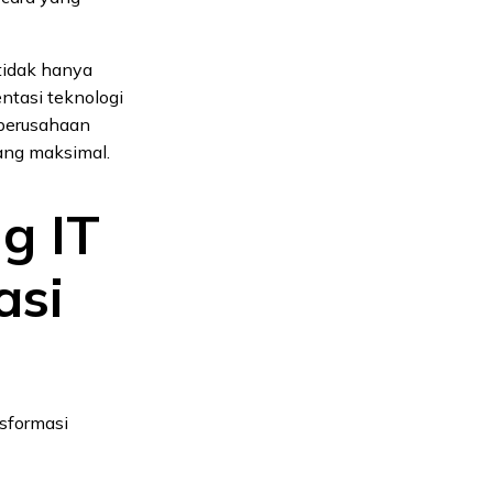
tidak hanya
ntasi teknologi
 perusahaan
ang maksimal.
g IT
asi
nsformasi