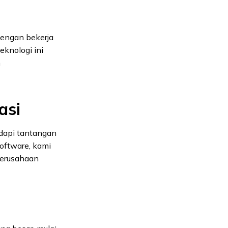
Dengan bekerja
knologi ini
n
asi
adapi tantangan
oftware, kami
perusahaan