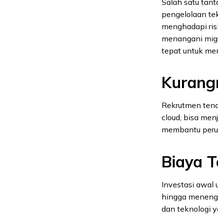
Salah satu tant
pengelolaan te
menghadapi risi
menangani migra
tepat untuk meng
Kurang
Rekrutmen tenag
cloud, bisa men
membantu perus
Biaya T
Investasi awal 
hingga menenga
dan teknologi y