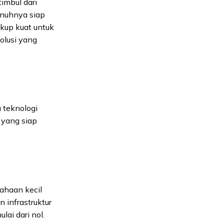
timbul dari
enuhnya siap
ukup kuat untuk
olusi yang
 teknologi
 yang siap
sahaan kecil
infrastruktur
ai dari nol.