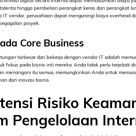
formasi digital secara internal dapat membutuhkan biaya ya
n talenta hingga pembelian perangkat keras dan perangkat l
a IT vendor, perusahaan dapat mengurangi biaya overhead da
kegagalan proyek.
ada Core Business
ntungan terbesar dari bekerja dengan vendor IT adalah mem
k fokus pada bisnis inti mereka. Anda tidak perlu terjebak 
kan menangani itu semua, memungkinkan Anda untuk memus
an dan inovasi bisnis.
otensi Risiko Keama
m Pengelolaan Inter