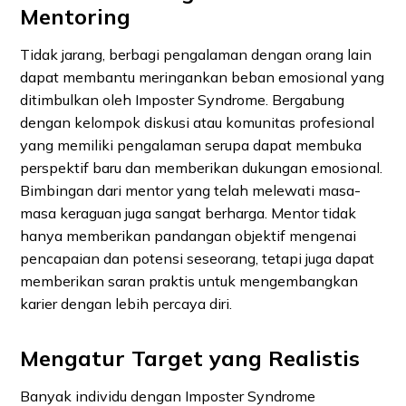
Mentoring
Tidak jarang, berbagi pengalaman dengan orang lain
dapat membantu meringankan beban emosional yang
ditimbulkan oleh Imposter Syndrome. Bergabung
dengan kelompok diskusi atau komunitas profesional
yang memiliki pengalaman serupa dapat membuka
perspektif baru dan memberikan dukungan emosional.
Bimbingan dari mentor yang telah melewati masa-
masa keraguan juga sangat berharga. Mentor tidak
hanya memberikan pandangan objektif mengenai
pencapaian dan potensi seseorang, tetapi juga dapat
memberikan saran praktis untuk mengembangkan
karier dengan lebih percaya diri.
Mengatur Target yang Realistis
Banyak individu dengan Imposter Syndrome