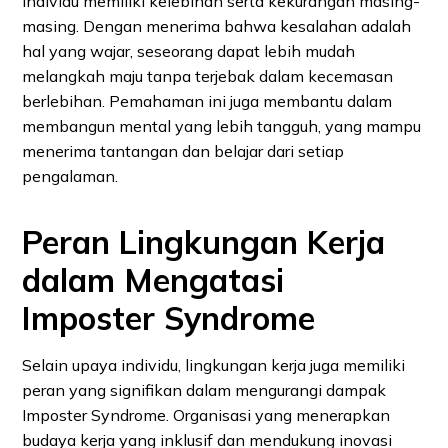
individu memiliki kelebihan serta kekurangan masing-
masing. Dengan menerima bahwa kesalahan adalah
hal yang wajar, seseorang dapat lebih mudah
melangkah maju tanpa terjebak dalam kecemasan
berlebihan. Pemahaman ini juga membantu dalam
membangun mental yang lebih tangguh, yang mampu
menerima tantangan dan belajar dari setiap
pengalaman.
Peran Lingkungan Kerja
dalam Mengatasi
Imposter Syndrome
Selain upaya individu, lingkungan kerja juga memiliki
peran yang signifikan dalam mengurangi dampak
Imposter Syndrome. Organisasi yang menerapkan
budaya kerja yang inklusif dan mendukung inovasi