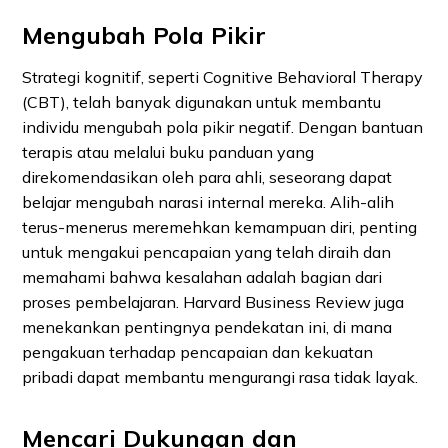
Mengubah Pola Pikir
Strategi kognitif, seperti Cognitive Behavioral Therapy
(CBT), telah banyak digunakan untuk membantu
individu mengubah pola pikir negatif. Dengan bantuan
terapis atau melalui buku panduan yang
direkomendasikan oleh para ahli, seseorang dapat
belajar mengubah narasi internal mereka. Alih-alih
terus-menerus meremehkan kemampuan diri, penting
untuk mengakui pencapaian yang telah diraih dan
memahami bahwa kesalahan adalah bagian dari
proses pembelajaran. Harvard Business Review juga
menekankan pentingnya pendekatan ini, di mana
pengakuan terhadap pencapaian dan kekuatan
pribadi dapat membantu mengurangi rasa tidak layak.
Mencari Dukungan dan