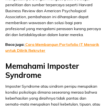
penelitian dan sumber terpercaya seperti Harvard
Business Review dan American Psychological
Association, pembahasan ini diharapkan dapat
memberikan wawasan dan solusi bagi para
profesional yang mengalami perasaan kurang percaya
diri dan ketidaklayakan dalam karier mereka.
Baca juga:
Cara Membangun Portofolio IT Menarik
untuk Dilirik Rekruter
Memahami Imposter
Syndrome
Imposter Syndrome atau sindrom penipu merupakan
kondisi psikologis dimana seseorang merasa bahwa
keberhasilan yang diraihnya tidak pantas dan
semata-mata merupakan hasil kebetulan, tipuan, atau