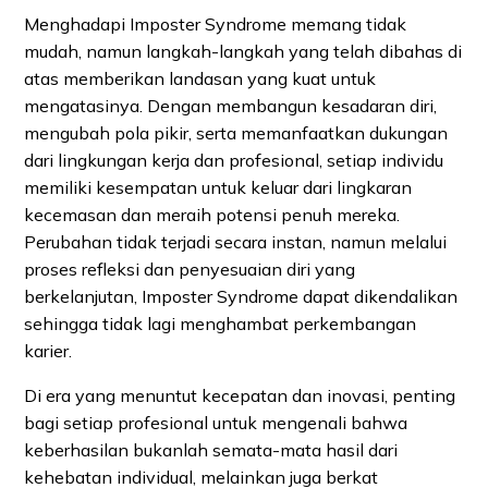
Menghadapi Imposter Syndrome memang tidak
mudah, namun langkah-langkah yang telah dibahas di
atas memberikan landasan yang kuat untuk
mengatasinya. Dengan membangun kesadaran diri,
mengubah pola pikir, serta memanfaatkan dukungan
dari lingkungan kerja dan profesional, setiap individu
memiliki kesempatan untuk keluar dari lingkaran
kecemasan dan meraih potensi penuh mereka.
Perubahan tidak terjadi secara instan, namun melalui
proses refleksi dan penyesuaian diri yang
berkelanjutan, Imposter Syndrome dapat dikendalikan
sehingga tidak lagi menghambat perkembangan
karier.
Di era yang menuntut kecepatan dan inovasi, penting
bagi setiap profesional untuk mengenali bahwa
keberhasilan bukanlah semata-mata hasil dari
kehebatan individual, melainkan juga berkat