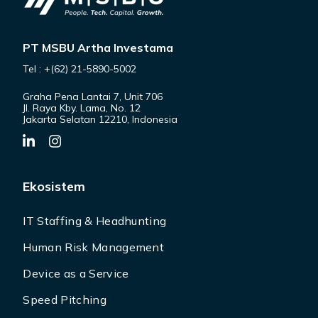
PT MSBU Artha Investama
Tel : +(62) 21-5890-5002
Graha Pena Lantai 7, Unit 706
Jl. Raya Kby. Lama, No. 12
Jakarta Selatan 12210, Indonesia
Ekosistem
IT Staffing & Headhunting
Human Risk Management
Device as a Service
Speed Pitching