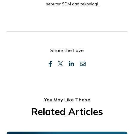
seputar SDM dan teknologi.
Share the Love
You May Like These
Related Articles