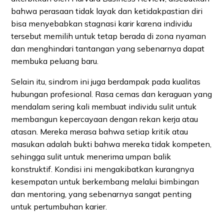
bahwa perasaan tidak layak dan ketidakpastian diri
bisa menyebabkan stagnasi karir karena individu
tersebut memilih untuk tetap berada di zona nyaman
dan menghindari tantangan yang sebenarnya dapat
membuka peluang baru.
Selain itu, sindrom ini juga berdampak pada kualitas
hubungan profesional. Rasa cemas dan keraguan yang
mendalam sering kali membuat individu sulit untuk
membangun kepercayaan dengan rekan kerja atau
atasan. Mereka merasa bahwa setiap kritik atau
masukan adalah bukti bahwa mereka tidak kompeten,
sehingga sulit untuk menerima umpan balik
konstruktif. Kondisi ini mengakibatkan kurangnya
kesempatan untuk berkembang melalui bimbingan
dan mentoring, yang sebenarnya sangat penting
untuk pertumbuhan karier.