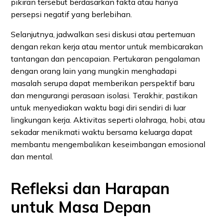
pikiran tersebut berdasarkan fakta atau hanya
persepsi negatif yang berlebihan.
Selanjutnya, jadwalkan sesi diskusi atau pertemuan
dengan rekan kerja atau mentor untuk membicarakan
tantangan dan pencapaian. Pertukaran pengalaman
dengan orang lain yang mungkin menghadapi
masalah serupa dapat memberikan perspektif baru
dan mengurangi perasaan isolasi. Terakhir, pastikan
untuk menyediakan waktu bagi diri sendiri di luar
lingkungan kerja. Aktivitas seperti olahraga, hobi, atau
sekadar menikmati waktu bersama keluarga dapat
membantu mengembalikan keseimbangan emosional
dan mental.
Refleksi dan Harapan
untuk Masa Depan