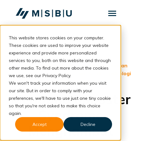
SKIP
TO
CONTENT
Toggle
Menu
This website stores cookies on your computer.
Layanan
Toggle
children
These cookies are used to improve your website
for
Komunitas
back to blog
experience and provide more personalized
Layanan
services to you, both on this website and through
Tentang
Career
|
imposter syndrome
|
Pengembangan
other media. To find out more about the cookies
Karier
|
hambatan karier
|
percaya diri
|
psikologi
we use, see our Privacy Policy.
Resources
Toggle
kerja
|
karier
|
pengembangan diri
We won't track your information when you visit
children
for
our site. But in order to comply with your
Resources
Mengapa Imposter
preferences, we'll have to use just one tiny cookie
so that you're not asked to make this choice
Konsultasi
Syndrome
again.
Accept
Decline
Menghambat