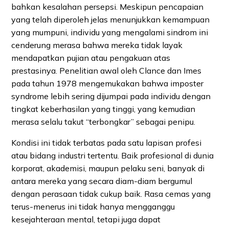
bahkan kesalahan persepsi. Meskipun pencapaian
yang telah diperoleh jelas menunjukkan kemampuan
yang mumpuni, individu yang mengalami sindrom ini
cenderung merasa bahwa mereka tidak layak
mendapatkan pujian atau pengakuan atas
prestasinya. Penelitian awal oleh Clance dan Imes
pada tahun 1978 mengemukakan bahwa imposter
syndrome lebih sering dijumpai pada individu dengan
tingkat keberhasilan yang tinggi, yang kemudian
merasa selalu takut “terbongkar” sebagai penipu.
Kondisi ini tidak terbatas pada satu lapisan profesi
atau bidang industri tertentu. Baik profesional di dunia
korporat, akademisi, maupun pelaku seni, banyak di
antara mereka yang secara diam-diam bergumul
dengan perasaan tidak cukup baik. Rasa cemas yang
terus-menerus ini tidak hanya mengganggu
kesejahteraan mental, tetapi juga dapat