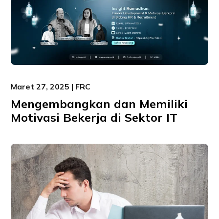
Maret 27, 2025 | FRC
Mengembangkan dan Memiliki
Motivasi Bekerja di Sektor IT