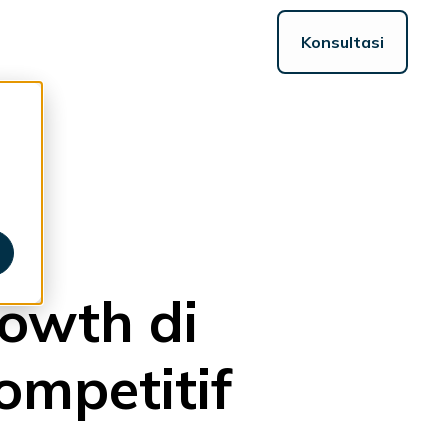
Konsultasi
ggle
ildren
r
sources
owth di
ompetitif