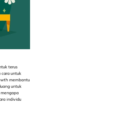
tuk terus
 cara untuk
rowth membantu
luang untuk
h, mengapa
ra individu