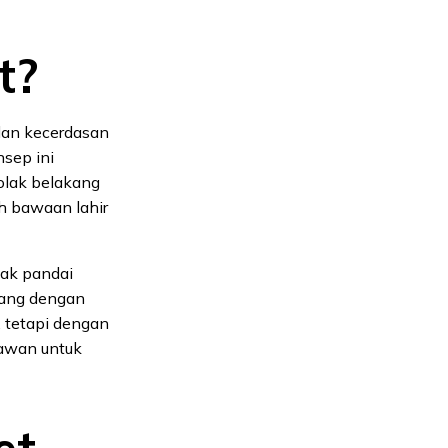
t?
dan kecerdasan
sep ini
olak belakang
h bawaan lahir
dak pandai
orang dengan
 tetapi dengan
ryawan untuk