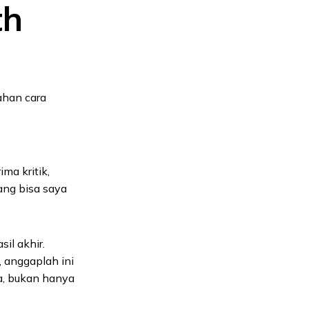
th
ahan cara
ma kritik,
yang bisa saya
il akhir.
 anggaplah ini
, bukan hanya