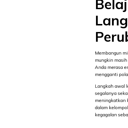
Bela
Lang
Peru
Membangun mind
mungkin masih 
Anda merasa eng
mengganti pola 
Langkah awal l
segalanya sekal
meningkatkan k
dalam kelompok k
kegagalan sebag