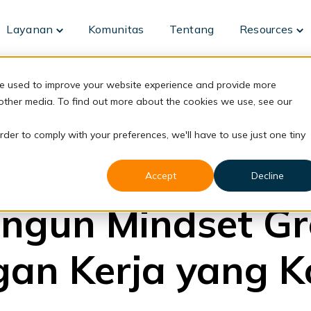
Layanan
Komunitas
Tentang
Resources
Toggle
To
children
ch
for
fo
Layanan
Re
re used to improve your website experience and provide more
 other media. To find out more about the cookies we use, see our
rder to comply with your preferences, we'll have to use just one tiny
back to blog
Accept
Decline
Employment
gun Mindset Gr
an Kerja yang K