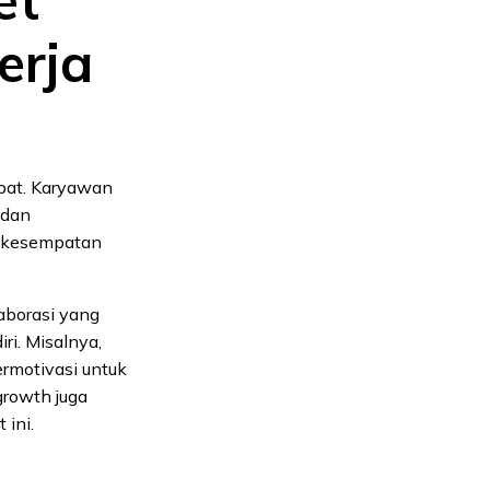
et
erja
pat. Karyawan
 dan
i kesempatan
aborasi yang
ri. Misalnya,
ermotivasi untuk
growth juga
 ini.