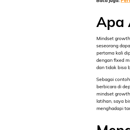
Baca juga:
Per
Apa 
Mindset growth
seseorang dapat
pertama kali di
dengan fixed m
dan tidak bisa 
Sebagai contoh,
berbicara di de
mindset growth
latihan, saya b
menghadapi tan