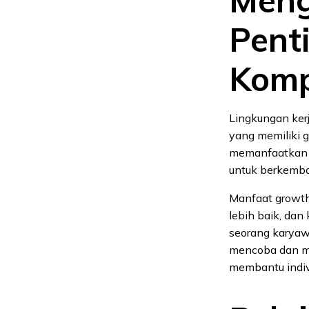
Meng
Pent
Komp
Lingkungan ker
yang memiliki 
memanfaatkan p
untuk berkemba
Manfaat growth
lebih baik, dan
seorang karyawa
mencoba dan me
membantu indivi