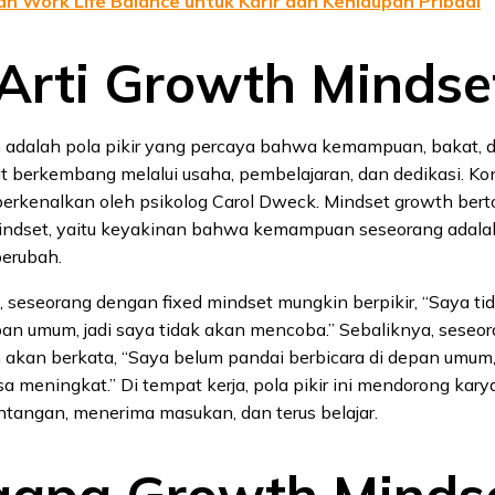
an Work Life Balance untuk Karir dan Kehidupan Pribadi
Arti Growth Mindse
 adalah pola pikir yang percaya bahwa kemampuan, bakat, 
 berkembang melalui usaha, pembelajaran, dan dedikasi. Kon
perkenalkan oleh psikolog Carol Dweck. Mindset growth bert
indset, yaitu keyakinan bahwa kemampuan seseorang adala
berubah.
 seseorang dengan fixed mindset mungkin berpikir, “Saya ti
pan umum, jadi saya tidak akan mencoba.” Sebaliknya, sese
 akan berkata, “Saya belum pandai berbicara di depan umum,
isa meningkat.” Di tempat kerja, pola pikir ini mendorong ka
tangan, menerima masukan, dan terus belajar.