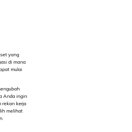
dset yang
uasi di mana
apat mulai
 mengubah
ka Anda ingin
 rekan kerja
lih melihat
n.