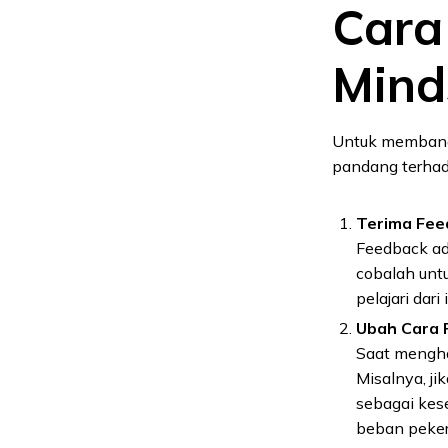
Cara
Mind
Untuk membangu
pandang terhad
Terima Fee
Feedback ada
cobalah untu
pelajari dari 
Ubah Cara 
Saat menghad
Misalnya, j
sebagai ke
beban peker