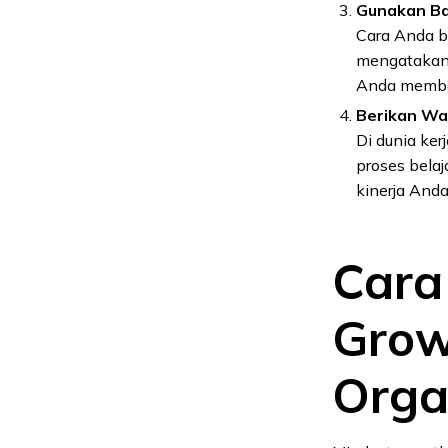
Gunakan Ba
Cara Anda be
mengatakan “
Anda member
Berikan Wa
Di dunia ker
proses bela
kinerja Anda
Car
Grow
Orga