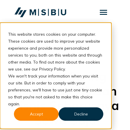
SKIP
TO
CONTENT
Toggle
Menu
This website stores cookies on your computer.
Layanan
Toggle
children
These cookies are used to improve your website
for
Komunitas
back to blog
experience and provide more personalized
Layanan
services to you, both on this website and through
Tentang
DaaS
other media. To find out more about the cookies
we use, see our Privacy Policy.
Resources
Laptop Sering
Toggle
We won't track your information when you visit
children
for
our site. But in order to comply with your
Resources
Rusak? Ini Alasan
preferences, we'll have to use just one tiny cookie
so that you're not asked to make this choice
Bisnis Seharusnya
Konsultasi
again.
Accept
Decline
Sewa Saja