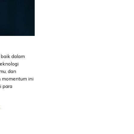
 baik dalam
teknologi
lmu, dan
an momentum ini
i para
y