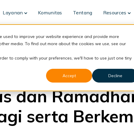
Layanan
Komunitas
Tentang
Resources
Toggle
To
children
ch
for
fo
Layanan
Re
re used to improve your website experience and provide more
 other media. To find out more about the cookies we use, see our
rder to comply with your preferences, we'll have to use just one tiny
back to blog
Accept
Decline
FRC
as dan Ramadha
agi serta Berke