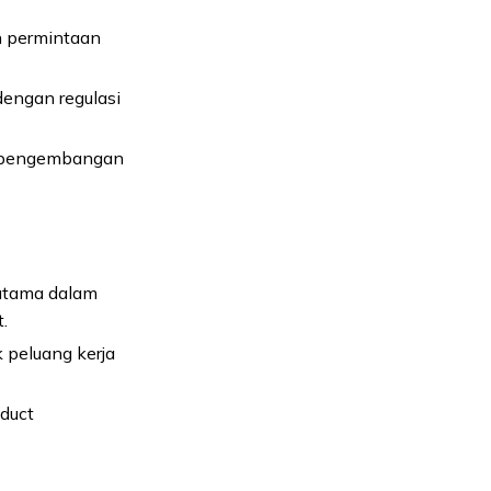
an permintaan
dengan regulasi
m pengembangan
rutama dalam
.
 peluang kerja
oduct