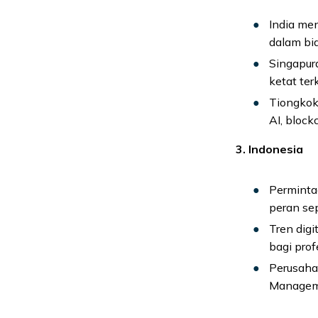
India men
dalam bi
Singapura
ketat ter
Tiongkok
AI, block
3. Indonesia
Perminta
peran se
Tren dig
bagi prof
Perusahaa
Managem