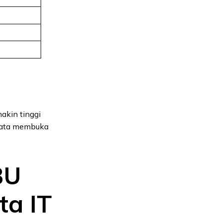
akin tinggi
g Data membuka
BU
ta IT