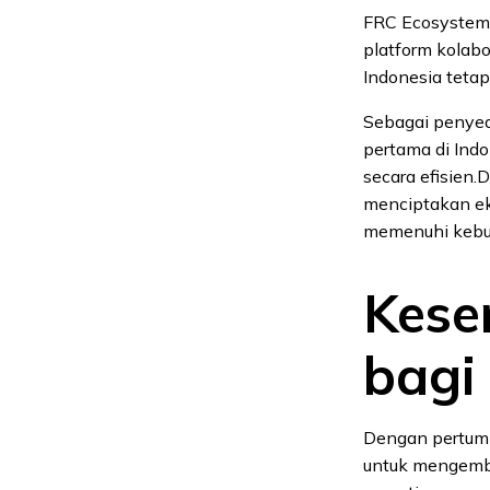
FRC Ecosystem,
platform kolabor
Indonesia tetap
Sebagai penyed
pertama di Ind
secara efisien
menciptakan ek
memenuhi kebut
Kese
bagi
Dengan pertumbu
untuk mengemba