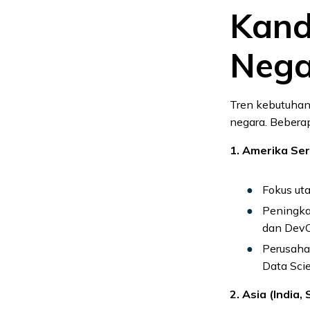
Kand
Nega
Tren kebutuhan 
negara. Beberap
1. Amerika Ser
Fokus uta
Peningka
dan Dev
Perusaha
Data Scie
2. Asia (India