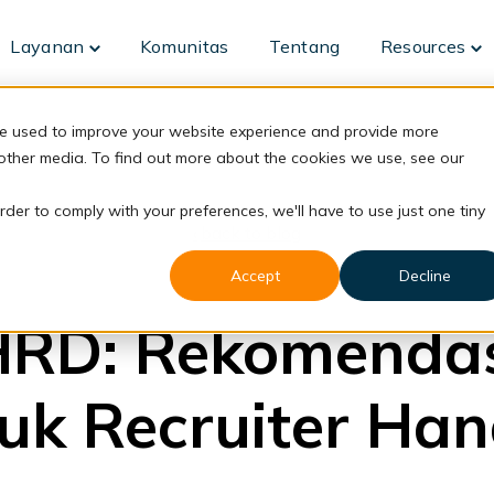
Layanan
Komunitas
Tentang
Resources
Toggle
To
children
ch
for
fo
Layanan
Re
re used to improve your website experience and provide more
 other media. To find out more about the cookies we use, see our
rder to comply with your preferences, we'll have to use just one tiny
back to blog
Accept
Decline
FRC
 HRD: Rekomendas
uk Recruiter Han