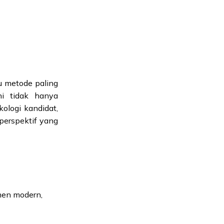
u metode paling
ni tidak hanya
logi kandidat,
perspektif yang
men modern,