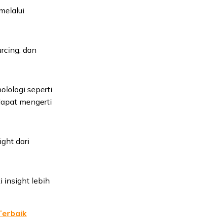
melalui
rcing, dan
lologi seperti
 dapat mengerti
ght dari
 insight lebih
Terbaik