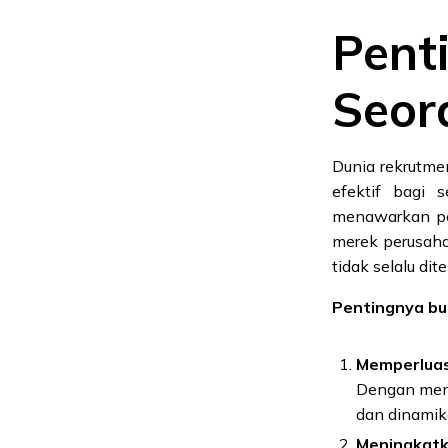
Pent
Seor
Dunia rekrutme
efektif bagi 
menawarkan pe
merek perusaha
tidak selalu di
Pentingnya buk
Memperlua
Dengan memb
dan dinamika
Meningkatk