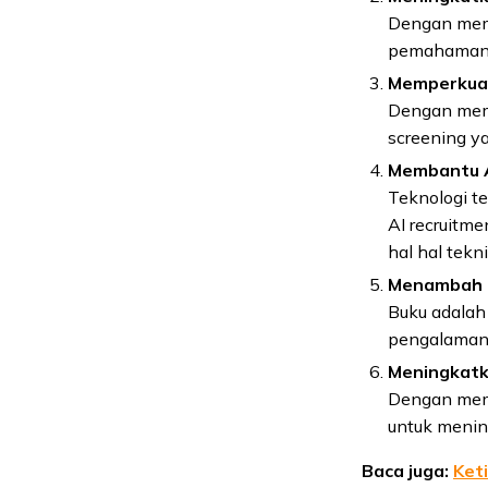
Dengan memb
pemahaman p
Memperkuat
Dengan memb
screening ya
Membantu A
Teknologi t
AI recruitme
hal hal tekni
Menambah In
Buku adalah
pengalaman 
Meningkatk
Dengan memba
untuk menin
Baca juga:
Ket