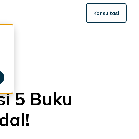
Konsultasi
ggle
ildren
r
sources
i 5 Buku
dal!