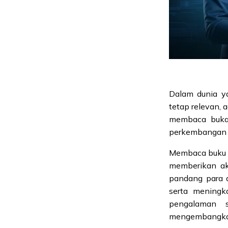
Dalam dunia y
tetap relevan, 
membaca bukan
perkembangan p
Membaca buku s
memberikan ak
pandang para 
serta meningka
pengalaman s
mengembangkan