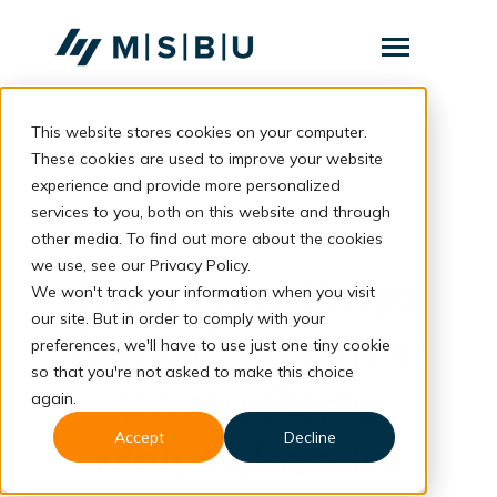
SKIP
TO
CONTENT
Toggle
Menu
This website stores cookies on your computer.
Layanan
Toggle
children
These cookies are used to improve your website
for
Komunitas
back to blog
experience and provide more personalized
Layanan
services to you, both on this website and through
Tentang
Career
other media. To find out more about the cookies
we use, see our Privacy Policy.
Resources
Toggle
Interview Kerja
children
We won't track your information when you visit
for
our site. But in order to comply with your
Resources
Gagal? Mungkin
preferences, we'll have to use just one tiny cookie
so that you're not asked to make this choice
Konsultasi
Kamu Perlu
again.
Accept
Decline
Melakukan Ini