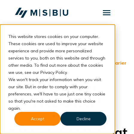
SKIP
TO
CONTENT
Toggle
Menu
This website stores cookies on your computer.
Layanan
Toggle
children
These cookies are used to improve your website
for
Komunitas
back to blog
experience and provide more personalized
Layanan
services to you, both on this website and through
Tentang
FRC
|
Pekerjaan Online
|
Aplikasi Freelance
|
Karier
other media. To find out more about the cookies
Freelance
|
Tips Freelancer
|
Freelance
we use, see our Privacy Policy.
Resources
Toggle
We won't track your information when you visit
children
Ingin Jadi
for
our site. But in order to comply with your
Resources
preferences, we'll have to use just one tiny cookie
Freelancer?
so that you're not asked to make this choice
Konsultasi
again.
Pekerjaan dan
Accept
Decline
Aplikasi Cocok Buat