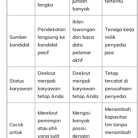
jumlah
tertentu
langka
banyak
Iklan
Pendekatan
lowongan
Tenaga kerja
Sumber
langsung ke
dan basis
milik
kandidat
kandidat
data
penyedia
pasif
pelamar
jasa
aktif
Direkrut
Direkrut
Tetap
Status
menjadi
menjadi
tercatat di
karyawan
karyawan
karyawan
perusahaan
tetap Anda
tetap Anda
penyedia
Menambah
Merekrut
Mengisi
kapasitas
pemimpin
banyak
Cocok
tim tanpa
atau ahli
posisi
untuk
menambah
yang sulit
dengan