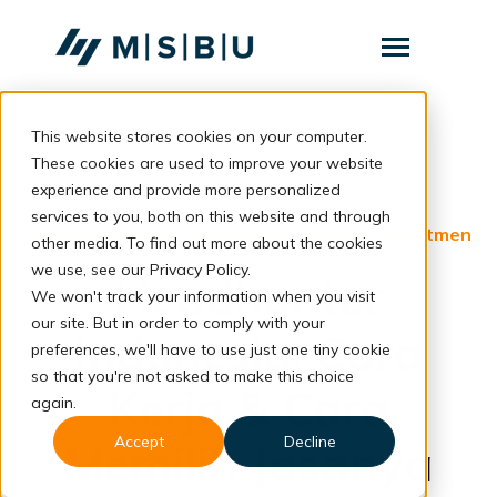
SKIP
TO
CONTENT
Toggle
Menu
This website stores cookies on your computer.
Layanan
Toggle
children
These cookies are used to improve your website
for
Komunitas
back to blog
experience and provide more personalized
Layanan
services to you, both on this website and through
Tentang
jasa headhunter
|
Headhunter
|
Proses Rekrutmen
other media. To find out more about the cookies
we use, see our Privacy Policy.
Resources
Toggle
Headhunter
children
We won't track your information when you visit
for
our site. But in order to comply with your
Resources
Indonesia: Cara
preferences, we'll have to use just one tiny cookie
so that you're not asked to make this choice
Konsultasi
Kerja & Cara
again.
Accept
Decline
Memilih Jasanya