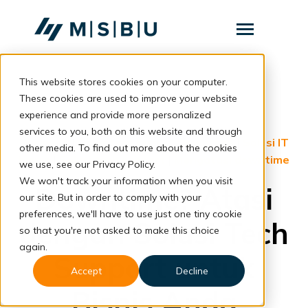
SKIP
TO
CONTENT
Toggle
Menu
This website stores cookies on your computer.
Layanan
Toggle
children
These cookies are used to improve your website
for
Komunitas
back to blog
experience and provide more personalized
Layanan
services to you, both on this website and through
Tentang
Business
|
Downtime bisnis
|
Downtime
|
Solusi IT
other media. To find out more about the cookies
bisnis
|
Solusi tech support
|
Mengatasi downtime
we use, see our Privacy Policy.
Resources
Toggle
We won't track your information when you visit
children
Downtime? Atasi
for
our site. But in order to comply with your
Resources
preferences, we'll have to use just one tiny cookie
dengan Solusi Tech
so that you're not asked to make this choice
Konsultasi
again.
Support untuk
Accept
Decline
Bisnis Anda