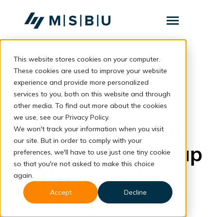
SKIP
TO
CONTENT
Toggle
Menu
This website stores cookies on your computer.
Layanan
Toggle
children
These cookies are used to improve your website
for
Komunitas
back to blog
experience and provide more personalized
Layanan
services to you, both on this website and through
Tentang
Hiring
other media. To find out more about the cookies
we use, see our Privacy Policy.
Resources
Dampak Talent
Toggle
We won't track your information when you visit
children
for
our site. But in order to comply with your
Resources
Shortage terhadap
preferences, we'll have to use just one tiny cookie
so that you're not asked to make this choice
Konsultasi
Pertumbuhan
again.
Accept
Decline
Bisnis