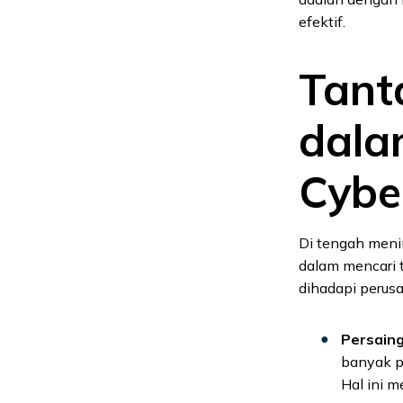
efektif.
Tant
dala
Cybe
Di tengah meni
dalam mencari 
dihadapi perusa
Persain
banyak p
Hal ini 