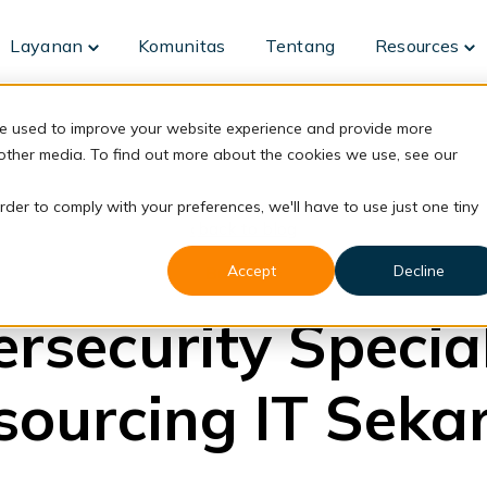
Layanan
Komunitas
Tentang
Resources
Toggle
To
children
ch
for
fo
Layanan
Re
re used to improve your website experience and provide more
 other media. To find out more about the cookies we use, see our
rder to comply with your preferences, we'll have to use just one tiny
back to blog
Accept
Decline
Business
rsecurity Specia
sourcing IT Seka