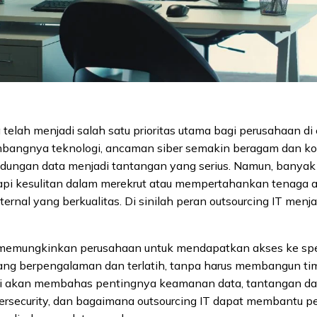
elah menjadi salah satu prioritas utama bagi perusahaan di era
angnya teknologi, ancaman siber semakin beragam dan ko
dungan data menjadi tantangan yang serius. Namun, banya
i kesulitan dalam merekrut atau mempertahankan tenaga a
ternal yang berkualitas. Di sinilah peran outsourcing IT menja
 memungkinkan perusahaan untuk mendapatkan akses ke spe
yang berpengalaman dan terlatih, tanpa harus membangun tim
 ini akan membahas pentingnya keamanan data, tantangan d
bersecurity, dan bagaimana outsourcing IT dapat membantu 