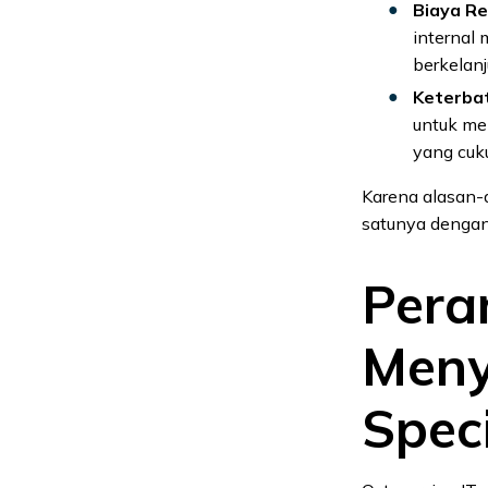
Biaya Re
internal 
berkelan
Keterba
untuk me
yang cuk
Karena alasan-a
satunya dengan
Pera
Meny
Speci