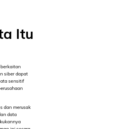
a Itu
berkaitan
n siber dapat
ata sensitif
 perusahaan
es dan merusak
dan data
lakukannya
man ini secara