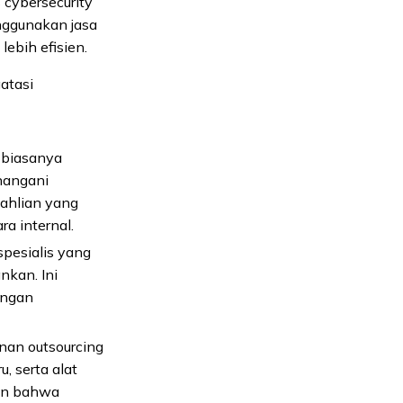
 cybersecurity
nggunakan jasa
ebih efisien.
atasi
 biasanya
nangani
eahlian yang
a internal.
pesialis yang
nkan. Ini
engan
nan outsourcing
 serta alat
kan bahwa