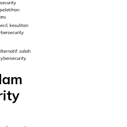
security
 pelatihan
ru.
cil, kesulitan
bersecurity
ternatif, salah
bersecurity.
alam
ity