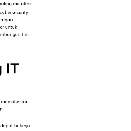
aling mutakhir.
cybersecurity
Dengan
ar untuk
membangun tim
 IT
ka memutuskan
n:
dapat bekerja