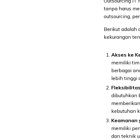
Outsourcing IT
tanpa harus me
outsourcing, pe
Berikut adalah
kekurangan tena
Akses ke Ke
memiliki ti
berbagai an
lebih tinggi
Fleksibilita
dibutuhkan 
memberikan 
kebutuhan 
Keamanan y
memiliki pe
dan teknik 