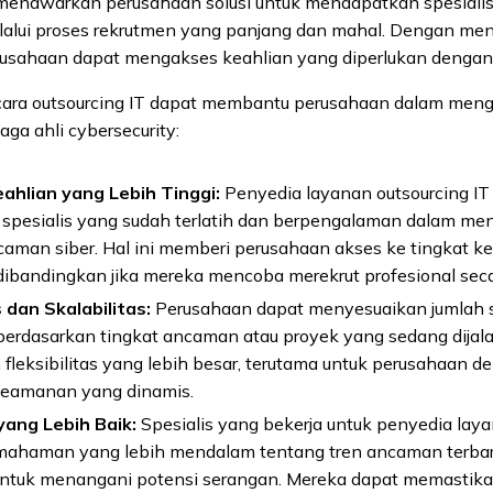
 menawarkan perusahaan solusi untuk mendapatkan spesialis
lalui proses rekrutmen yang panjang dan mahal. Dengan me
rusahaan dapat mengakses keahlian yang diperlukan dengan l
 cara outsourcing IT dapat membantu perusahaan dalam meng
ga ahli cybersecurity:
ahlian yang Lebih Tinggi:
Penyedia layanan outsourcing IT
m spesialis yang sudah terlatih dan berpengalaman dalam me
caman siber. Hal ini memberi perusahaan akses ke tingkat k
 dibandingkan jika mereka mencoba merekrut profesional secar
s dan Skalabilitas:
Perusahaan dapat menyesuaikan jumlah s
berdasarkan tingkat ancaman atau proyek yang sedang dijala
fleksibilitas yang lebih besar, terutama untuk perusahaan d
keamanan yang dinamis.
ang Lebih Baik:
Spesialis yang bekerja untuk penyedia laya
mahaman yang lebih mendalam tentang tren ancaman terbaru,
untuk menangani potensi serangan. Mereka dapat memasti