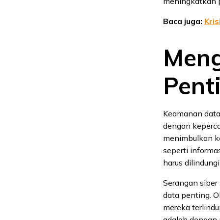
meningkatkan p
Baca juga:
Kris
Meng
Pent
Keamanan data 
dengan keperca
menimbulkan ker
seperti informa
harus dilindung
Serangan siber
data penting. 
mereka terlindu
adalah dengan 