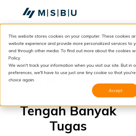
SKIP
TO
CONTENT
This website stores cookies on your computer. These cookies ar
Layanan
Toggle
children
website experience and provide more personalized services to y
for
Komunitas
back to blog
and through other media. To find out more about the cookies we
Layanan
Policy.
Tentang
Employment
We won't track your information when you visit our site. But in 
preferences, we'll have to use just one tiny cookie so that you'r
Resources
Toggle
Cara Menentukan
children
choice again.
for
Resources
Prioritas Kerja di
Accept
Konsultasi
Tengah Banyak
Tugas