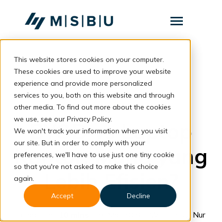
SKIP
TO
CONTENT
Toggle
Menu
This website stores cookies on your computer.
Layanan
Toggle
children
These cookies are used to improve your website
for
Komunitas
back to blog
experience and provide more personalized
Layanan
services to you, both on this website and through
Tentang
DaaS
other media. To find out more about the cookies
we use, see our Privacy Policy.
Resources
Toggle
BYOD vs Laptop
children
We won't track your information when you visit
for
our site. But in order to comply with your
Resources
Kantor: Mana yang
preferences, we'll have to use just one tiny cookie
so that you're not asked to make this choice
Konsultasi
Lebih Efisien?
again.
Accept
Decline
Read Time
10 mins
| 24 Mar 2026 | Written by: Nur