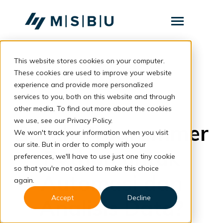
SKIP
TO
CONTENT
Toggle
Menu
This website stores cookies on your computer.
Layanan
Toggle
children
These cookies are used to improve your website
for
Komunitas
back to blog
experience and provide more personalized
Layanan
services to you, both on this website and through
Tentang
Business
other media. To find out more about the cookies
we use, see our Privacy Policy.
Resources
Butuh Programmer
Toggle
We won't track your information when you visit
children
for
our site. But in order to comply with your
Resources
Python untuk
preferences, we'll have to use just one tiny cookie
so that you're not asked to make this choice
Konsultasi
Automasi dan
again.
Accept
Decline
Analisis Data?