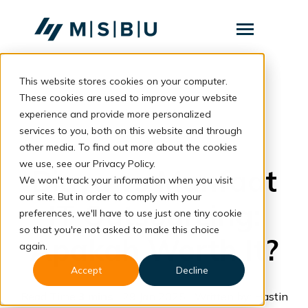
SKIP
TO
CONTENT
Toggle
Menu
This website stores cookies on your computer.
Layanan
Toggle
children
These cookies are used to improve your website
for
Komunitas
back to blog
experience and provide more personalized
Layanan
services to you, both on this website and through
Tentang
Business
other media. To find out more about the cookies
we use, see our Privacy Policy.
Resources
Biaya vs Manfaat
Toggle
We won't track your information when you visit
children
for
our site. But in order to comply with your
Resources
IT Outsourcing:
preferences, we'll have to use just one tiny cookie
so that you're not asked to make this choice
Apakah Worth It?
Konsultasi
again.
Accept
Decline
Read Time
3 mins
| 29 Jan 2025 | Written by: Hastin