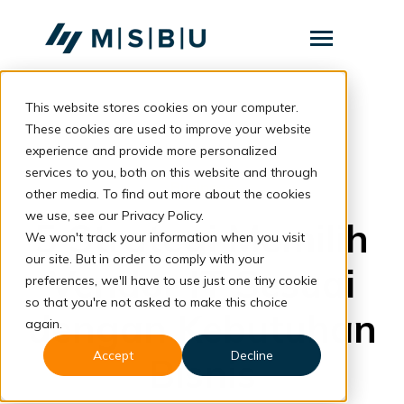
SKIP
TO
CONTENT
Toggle
Menu
This website stores cookies on your computer.
Layanan
Toggle
children
These cookies are used to improve your website
for
Komunitas
back to blog
experience and provide more personalized
Layanan
services to you, both on this website and through
Tentang
Business
other media. To find out more about the cookies
we use, see our Privacy Policy.
Resources
Toggle
5 Strategi Memilih
children
We won't track your information when you visit
for
our site. But in order to comply with your
Resources
Vendor IT Sesuai
preferences, we'll have to use just one tiny cookie
so that you're not asked to make this choice
Konsultasi
dengan Kebutuhan
again.
Accept
Decline
Bisnis