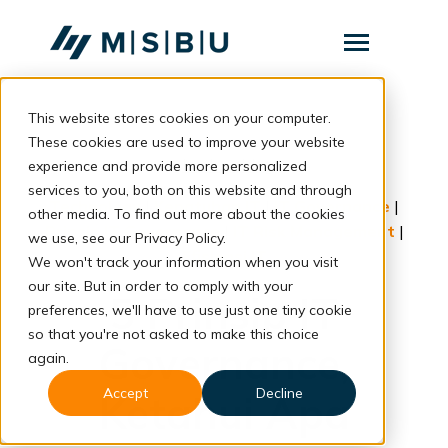
SKIP
TO
CONTENT
Toggle
Menu
This website stores cookies on your computer.
Layanan
Toggle
children
These cookies are used to improve your website
for
Komunitas
back to blog
experience and provide more personalized
Layanan
services to you, both on this website and through
Tentang
Technology
|
Kepatuhan IT
|
IT Governance
|
other media. To find out more about the cookies
Prinsip IT Governance
|
IT Risk Management
|
we use, see our Privacy Policy.
Resources
Toggle
Efisiensi IT
We won't track your information when you visit
children
for
our site. But in order to comply with your
Resources
5 Prinsip IT
preferences, we'll have to use just one tiny cookie
so that you're not asked to make this choice
Konsultasi
Governance,
again.
Accept
Decline
Ketahui Apa